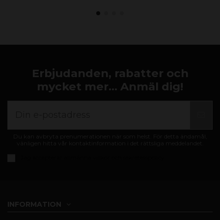
Erbjudanden, rabatter och
mycket mer... Anmäl dig!
Du kan avbryta prenumerationen när som helst. För detta ändamål,
vänligen hitta vår kontaktinformation i det rättsliga meddelandet.
Jag accepterar
allmänna villkor och sekretesspolicy
INFORMATION