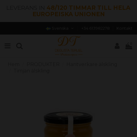
LEVERANS IN
48/120 TIMMAR TILL HELA
EUROPEISKA UNIONEN
Svenska
+34 613982278
Kontakt
0
Hem
PRODUKTER
Hantverkare älskling
Timjan älskling