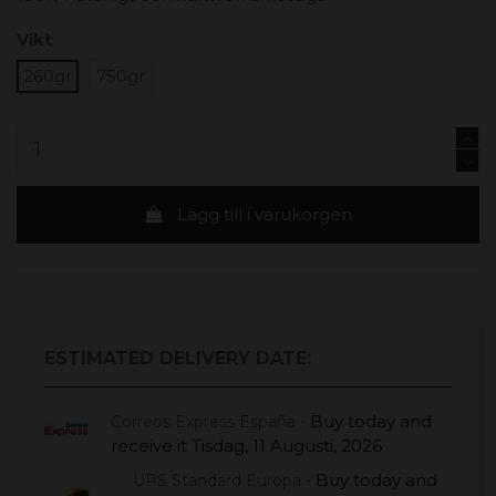
Vikt
260gr
750gr
Lägg till i varukorgen
ESTIMATED DELIVERY DATE:
Buy today
and
Correos Express España -
receive it
Tisdag, 11 Augusti, 2026
Buy today
and
UPS Standard Europa -