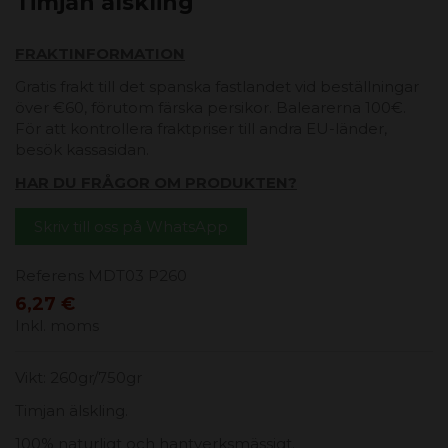
Timjan älskling
FRAKTINFORMATION
Gratis frakt till det spanska fastlandet vid beställningar
över €60, förutom färska persikor. Balearerna 100€.
För att kontrollera fraktpriser till andra EU-länder,
besök kassasidan.
HAR DU FRÅGOR OM PRODUKTEN?
Skriv till oss på WhatsApp
Referens
MDT03 P260
6,27 €
Inkl. moms
Vikt: 260gr/750gr
Timjan älskling.
100% naturligt och hantverksmässigt.