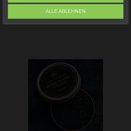
intensives und komplexes Aroma mit Trüffelnoten und
einer tiefschwarzen, glänzenden Farbe. Perfekt, um
ALLE ABLEHNEN
ein gastronomisches Erlebnis auf höchstem
Luxusniveau zu vereinen.