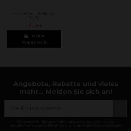
Schwarzer Kaviar mit
Trüffel
49,09 €
In den
Warenkorb
Angebote, Rabatte und vieles
mehr... Melden Sie sich an!
Sie können Ihr Einverständnis jederzeit widerrufen. Unsere
Kontaktinformationen finden Sie u. a. in der Datenschutzerklärung.