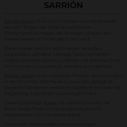
SARRIÓN
Sarrión-Kaviar
ist ein hochwertiges Gourmetprodukt
aus dem Rogen der Regenbogenforelle
(Oncorhynchus mykiss), die im eisigen Wasser des
Flusses Mijares in Teruel gezüchtet wird.
Dieser Kaviar
besticht durch seinen delikaten
Geschmack und seine cremige Textur und liefert
zudem wertvolle Säuren, Proteine ​​und Vitamine. Er ist
nicht nur ein Luxusprodukt, sondern auch gesund.
Sarrión-Kaviar
ist ein exklusives Produkt, das besonders
in der Gourmet- und Haute Cuisine sehr gefragt ist.
Genießen Sie diesen herrlichen Störkaviar pur oder als
Begleitung zu anderen Gourmetgerichten.
Dieser großartige
Kaviar
, ein wahrer Luxus für die
Sinne, bietet Ihnen ein unvergleichliches und
authentisches Geschmackserlebnis.
Dank einer traditionellen und nachhaltigen