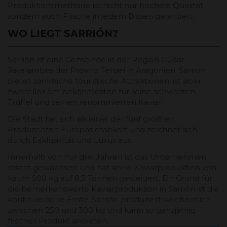
Produktionsmethode ist nicht nur höchste Qualität,
sondern auch Frische in jedem Bissen garantiert.
WO LIEGT SARRIÓN?
Sarrión ist eine Gemeinde in der Region Gúdar-
Javalambre der Provinz Teruel in Aragonien. Sarrión
bietet zahlreiche touristische Attraktionen, ist aber
zweifellos am bekanntesten für seine schwarzen
Trüffel und seinen renommierten Kaviar.
Die Stadt hat sich als einer der fünf größten
Produzenten Europas etabliert und zeichnet sich
durch Exklusivität und Luxus aus.
Innerhalb von nur drei Jahren ist das Unternehmen
rasant gewachsen und hat seine Kaviarproduktion von
kaum 500 kg auf 8,5 Tonnen gesteigert. Ein Grund für
die bemerkenswerte Kaviarproduktion in Sarrión ist die
kontinuierliche Ernte: Sarrión produziert wöchentlich
zwischen 250 und 300 kg und kann so ganzjährig
frisches Produkt anbieten.