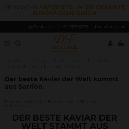
VERSAND IN
48/120 STD. IN DIE GESAMTE
EUROPÄISCHE UNION
Deutsch
+34 613982278
Kontaktiere uns
0
Startseite
Blog
Kuriositäten
Der beste
Kaviar der Welt kommt aus Sarrión.
Der beste Kaviar der Welt kommt
aus Sarrión.
noviembre 16, 2025
Kuriositäten
0
likes
8074 views
DER BESTE KAVIAR DER
WELT STAMMT AUS