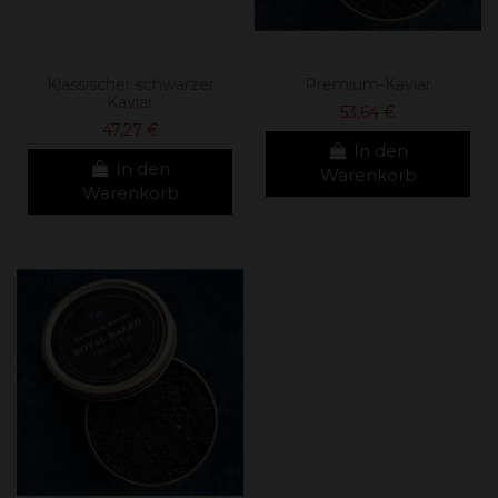
Klassischer schwarzer
Premium-Kaviar
Kaviar
53,64 €
47,27 €
In den
In den
Warenkorb
Warenkorb