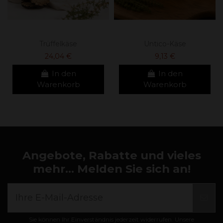
Trüffelkäse
Untico-Käse
24,04 €
9,13 €
In den
In den
Warenkorb
Warenkorb
Angebote, Rabatte und vieles
mehr... Melden Sie sich an!
Sie können Ihr Einverständnis jederzeit widerrufen. Unsere