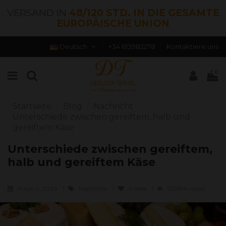
VERSAND IN
48/120 STD. IN DIE GESAMTE
EUROPÄISCHE UNION
Deutsch
+34 613982278
Kontaktiere uns
0
Startseite
Blog
Nachricht
Unterschiede zwischen gereiftem, halb und
gereiftem Käse
Unterschiede zwischen gereiftem,
halb und gereiftem Käse
mayo 5, 2024
Nachricht
0
likes
120596 views