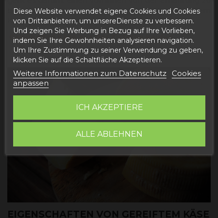
geht es darum, einen von ihnen von der Ernährung zu
begrenzen, sondern verantwortungsvoll mit seinem
Diese Website verwendet eigene Cookies und Cookies
Konsum umzugehen.
von Drittanbietern, um unsereDienste zu verbessern.
Und zeigen Sie Werbung in Bezug auf Ihre Vorlieben,
Gepökelten Käse aus der Zisterne kaufen
indem Sie Ihre Gewohnheiten analysieren navigation.
Um Ihre Zustimmung zu seiner Verwendung zu geben,
klicken Sie auf die Schaltfläche Akzeptieren.
Weitere Informationen zum Datenschutz
Cookies
anpassen
ICH AKZEPTIERE
ALLE ABLEHNEN
EIGENSCHAFTEN VON GEREIFTEM KÄSE