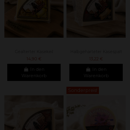
Gealterter Käsekeil
Halbgehärteter Käsespalt
14,90 €
13,22 €
In den
In den
Warenkorb
Warenkorb
Sonderpreis!