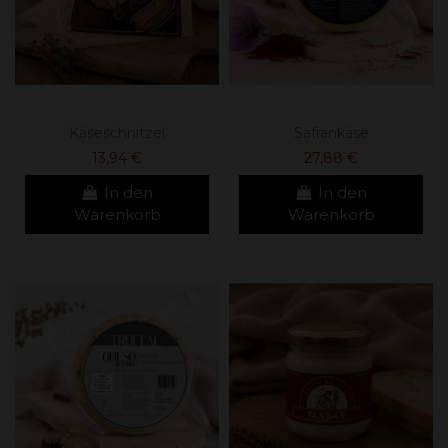
Käseschnitzel
Safrankäse
13,94 €
27,88 €
In den
In den
Warenkorb
Warenkorb