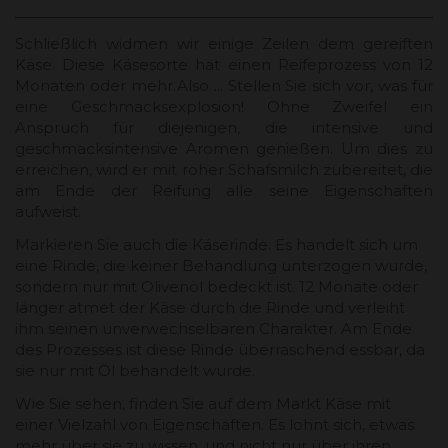
Schließlich widmen wir einige Zeilen dem gereiften
Käse. Diese Käsesorte hat einen Reifeprozess von 12
Monaten oder mehr.Also ... Stellen Sie sich vor, was für
eine Geschmacksexplosion! Ohne Zweifel ein
Anspruch für diejenigen, die intensive und
geschmacksintensive Aromen genießen. Um dies zu
erreichen, wird er mit roher Schafsmilch zubereitet, die
am Ende der Reifung alle seine Eigenschaften
aufweist.
Markieren Sie auch die Käserinde. Es handelt sich um
eine Rinde, die keiner Behandlung unterzogen wurde,
sondern nur mit Olivenöl bedeckt ist. 12 Monate oder
länger atmet der Käse durch die Rinde und verleiht
ihm seinen unverwechselbaren Charakter. Am Ende
des Prozesses ist diese Rinde überraschend essbar, da
sie nur mit Öl behandelt wurde.
Wie Sie sehen, finden Sie auf dem Markt Käse mit
einer Vielzahl von Eigenschaften. Es lohnt sich, etwas
mehr über sie zu wissen, und nicht nur über ihren