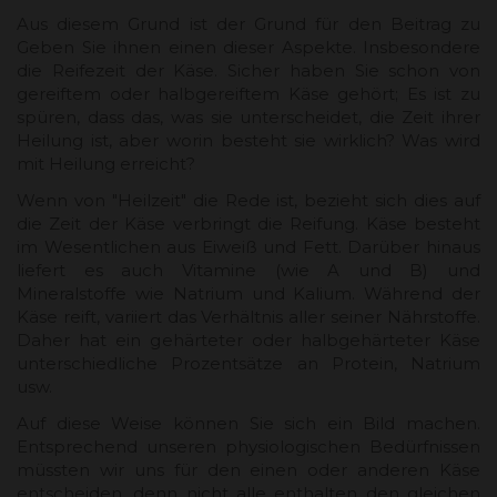
Aus diesem Grund ist der Grund für den Beitrag zu
Geben Sie ihnen einen dieser Aspekte. Insbesondere
die Reifezeit der Käse. Sicher haben Sie schon von
gereiftem oder halbgereiftem Käse gehört; Es ist zu
spüren, dass das, was sie unterscheidet, die Zeit ihrer
Heilung ist, aber worin besteht sie wirklich? Was wird
mit Heilung erreicht?
Wenn von "Heilzeit" die Rede ist, bezieht sich dies auf
die Zeit der Käse verbringt die Reifung. Käse besteht
im Wesentlichen aus Eiweiß und Fett. Darüber hinaus
liefert es auch Vitamine (wie A und B) und
Mineralstoffe wie Natrium und Kalium. Während der
Käse reift, variiert das Verhältnis aller seiner Nährstoffe.
Daher hat ein gehärteter oder halbgehärteter Käse
unterschiedliche Prozentsätze an Protein, Natrium
usw.
Auf diese Weise können Sie sich ein Bild machen.
Entsprechend unseren physiologischen Bedürfnissen
müssten wir uns für den einen oder anderen Käse
entscheiden, denn nicht alle enthalten den gleichen