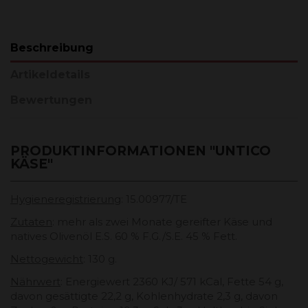
Beschreibung
Artikeldetails
Bewertungen
PRODUKTINFORMATIONEN "UNTICO
KÄSE"
Hygieneregistrierung
: 15.00977/TE
Zutaten
: mehr als zwei Monate gereifter Käse und
natives Olivenöl E.S. 60 % F.G./S.E. 45 % Fett.
Nettogewicht
: 130 g.
Nährwert
: Energiewert 2360 KJ/ 571 kCal, Fette 54 g,
davon gesättigte 22,2 g, Kohlenhydrate 2,3 g, davon