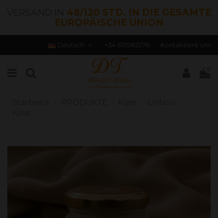
VERSAND IN
48/120 STD. IN DIE GESAMTE
EUROPÄISCHE UNION
Deutsch
+34 613982278
Kontaktiere uns
0
Startseite
PRODUKTE
Käse
Untico-
Käse