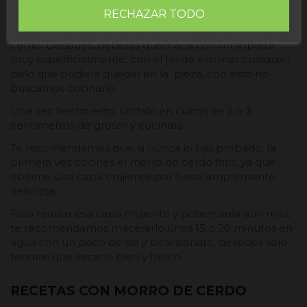
RECHAZAR TODO
Pero, si quieres prepararlo desde 0 tú mismo, tan solo
debes ir a tu carnicería de confianza y pedir careta de
cerdo. Después, deberás quemarla con un soplete
muy superficialmente, con el fin de eliminar cualquier
pelo que pudiera quedar en la pieza, con esto no
buscamos cocinarlo.
Una vez hecho esto, córtalo en cubos de 2 o 3
centímetros de grosor y cocínalo.
Te recomendamos que, si nunca lo has probado, la
primera vez cocines el morro de cerdo frito, ya que
obtiene una capa crujiente por fuera simplemente
deliciosa.
Para realzar esa capa crujiente y potenciarla aún más,
te recomendamos macerarlo unos 15 o 20 minutos en
agua con un poco de sal y bicarbonato, después solo
tendrás que secarlo bien y freírlo.
RECETAS CON MORRO DE CERDO