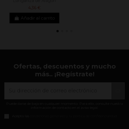
Longaniza de Aragón
4,36 €
Añadir al carrito
Ofertas, descuentos y mucho
más.. ¡Regístrate!
Puede darse de baja en cualquier momento. Para ello, consulte nuestra
información de contacto en el aviso legal.
Acepto las
condiciones generales y la política de confidencialidad