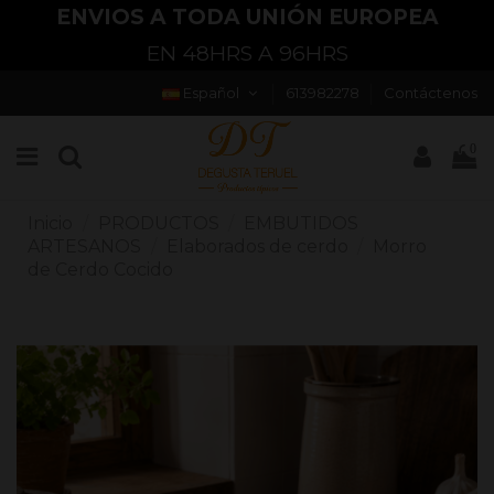
ENVIOS A TODA UNIÓN EUROPEA
EN 48HRS A 96HRS
Español
613982278
Contáctenos
0
Inicio
PRODUCTOS
EMBUTIDOS
ARTESANOS
Elaborados de cerdo
Morro
de Cerdo Cocido