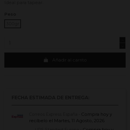
Ideal para tapear.
Peso
300gr
Añadir al carrito
FECHA ESTIMADA DE ENTREGA:
Compra hoy
y
Correos Express España -
recíbelo el
Martes, 11 Agosto, 2026
Compra hoy
y
UPS Standard Europa -