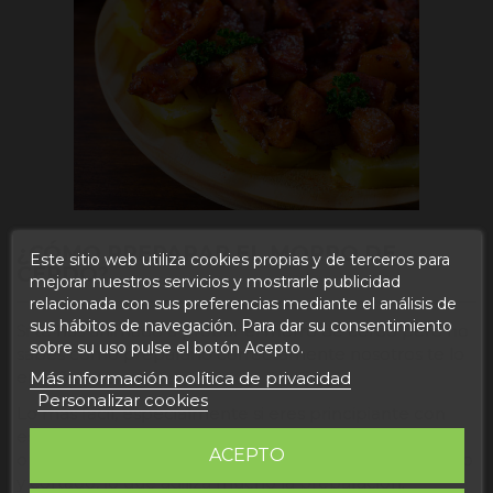
¿CÓMO PREPARAR EL MORRO DE
Este sitio web utiliza cookies propias y de terceros para
CERDO?
mejorar nuestros servicios y mostrarle publicidad
relacionada con sus preferencias mediante el análisis de
sus hábitos de navegación. Para dar su consentimiento
Si te has animado a probar el morro de cerdo pero no
sobre su uso pulse el botón Acepto.
sabes cómo prepararlo correctamente nosotros te lo
enseñamos.
Más información política de privacidad
Personalizar cookies
Lo más fácil, especialmente si eres principiante con
este alimento, es comprarlo cocido, existen varias
ACEPTO
opciones en el mercado de morro cocido ya envasado
y cortado, lo que agiliza mucho la preparación.