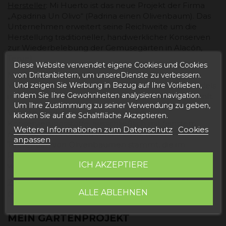
Hersteller
: Mi Huerto ist das neue Projekt der Firma
„Apadrina Un Olivo“ (Padrina einen Olivenbaum). Das
Unternehmen erweitert seine Reichweite um die
Herstellung traditioneller, handwerklicher Konserven
zur Wiederbelebung der Gemüsegärten in Alacón,
Teruel.
Diese Website verwendet eigene Cookies und Cookies
Mit dem Kauf dieser Produkte tragen Sie zur
von Drittanbietern, um unsereDienste zu verbessern.
Wiederbelebung der Gemüsegärten und des Handels
Und zeigen Sie Werbung in Bezug auf Ihre Vorlieben,
indem Sie Ihre Gewohnheiten analysieren navigation.
in ländlichen Gebieten bei und sichern deren Zukunft.
Um Ihre Zustimmung zu seiner Verwendung zu geben,
Vegane Produkte ohne Zusatz- und
klicken Sie auf die Schaltfläche Akzeptieren.
Konservierungsstoffe, ausschließlich mit feinstem
Weitere Informationen zum Datenschutz
Cookies
nativem Olivenöl extra von Mi Olivo, das von
anpassen
Tausenden von Olivenbäumen stammt, die im
Rahmen des Projekts Apadrinaunolivo.org
ICH AKZEPTIERE
wiederhergestellt wurden.
Zutaten
: Gerösteter Lauch und natives Olivenöl extra
ALLE ABLEHNEN
(4 %).
MEIN GARTENPROJEKT