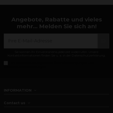
Angebote, Rabatte und vieles
mehr... Melden Sie sich an!
Sie können Ihr Einverständnis jederzeit widerrufen. Unsere
Kontaktinformationen finden Sie u. a. in der Datenschutzerklärung.
Ich akzeptiere die
Allgemeine Geschäftsbedingungen und
Datenschutzbestimmungen
INFORMATION
Contact us