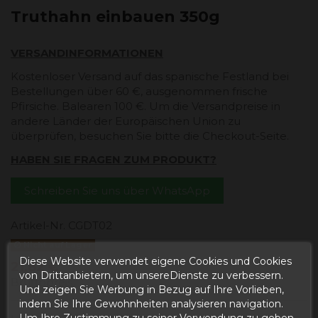
Truthahn einbauen 350g
VERSANDINFORMATIONEN
Kostenloser Versand auf das spanische Festland bei
Bestellungen über 60 €, ausgenommen frische
Pfirsiche. Balearen 100 €. Um die Versandpreise in
andere Länder der Europäischen Union zu
überprüfen, besuchen Sie bitte die Checkout-Seite.
HABEN SIE FRAGEN ZUM PRODUKT?
Schreiben Sie uns über WhatsApp
Artikel-Nr.
CGDT02
Nicht auf Lager
Diese Website verwendet eigene Cookies und Cookies
21,82 €
von Drittanbietern, um unsereDienste zu verbessern.
Bruttopreis
Und zeigen Sie Werbung in Bezug auf Ihre Vorlieben,
indem Sie Ihre Gewohnheiten analysieren navigation.