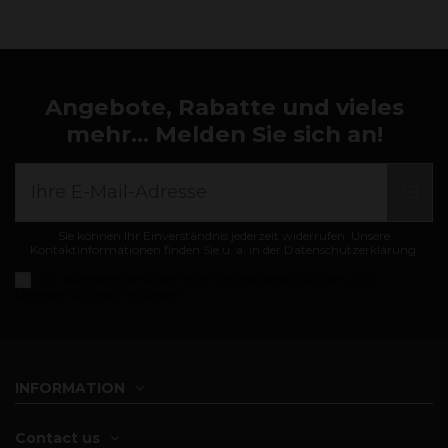
Angebote, Rabatte und vieles
mehr... Melden Sie sich an!
Sie können Ihr Einverständnis jederzeit widerrufen. Unsere
Kontaktinformationen finden Sie u. a. in der Datenschutzerklärung.
Ich akzeptiere die
Allgemeine Geschäftsbedingungen und
Datenschutzbestimmungen
INFORMATION
Contact us