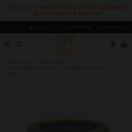
VERSAND IN
48/120 STD. IN DIE GESAMTE
EUROPÄISCHE UNION
Deutsch
+34 613982278
Kontaktiere uns
0
Startseite
PRODUKTE
Gourmetkonserven
Truthahn einbauen
350g