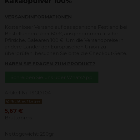
Kakaopulver 100%
VERSANDINFORMATIONEN
Kostenloser Versand auf das spanische Festland bei
Bestellungen über 60 €, ausgenommen frische
Pfirsiche. Balearen 100 €. Um die Versandpreise in
andere Länder der Europäischen Union zu
überprüfen, besuchen Sie bitte die Checkout-Seite.
HABEN SIE FRAGEN ZUM PRODUKT?
Schreiben Sie uns über WhatsApp
Artikel-Nr.
ISGDT04
Nicht auf Lager
5,67 €
Bruttopreis
Nettogewicht: 250gr