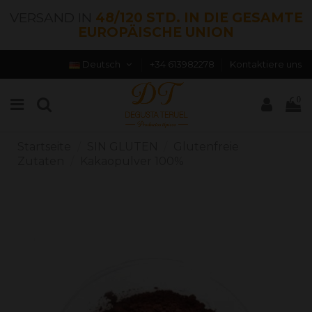
VERSAND IN
48/120 STD. IN DIE GESAMTE
EUROPÄISCHE UNION
Deutsch
+34 613982278
Kontaktiere uns
0
Startseite
SIN GLUTEN
Glutenfreie
Zutaten
Kakaopulver 100%