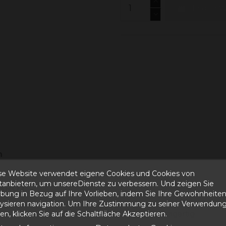
In den 
n
se Website verwendet eigene Cookies und Cookies von
ttanbietern, um unsereDienste zu verbessern. Und zeigen Sie
BROT
bung in Bezug auf Ihre Vorlieben, indem Sie Ihre Gewohnheite
lysieren navigation. Um Ihre Zustimmung zu seiner Verwendung
en besten glutenfreien Mehlen, köstlich, einzigartig.
n, klicken Sie auf die Schaltfläche Akzeptieren.