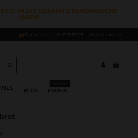
0 STD. IN DIE GESAMTE EUROPÄISCHE
UNION
Deutsch
+34 613982278
Kontaktiere uns
ZUGANG
AILS
BLOG
PROFIS
brot
N