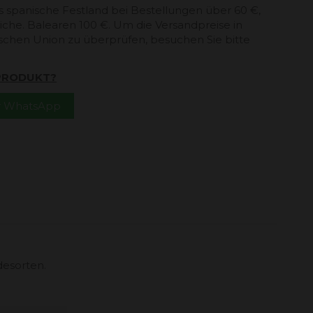
s spanische Festland bei Bestellungen über 60 €,
che. Balearen 100 €. Um die Versandpreise in
schen Union zu überprüfen, besuchen Sie bitte
 PRODUKT?
er WhatsApp
desorten.