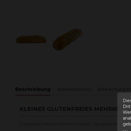
Beschreibung
Artikeldetails
Bewertunge
Die
Dri
KLEINES GLUTENFREIES MEHRKORN
Wer
ana
Exquisites kleines Mehrkornbrot, hergestellt aus d
gebe