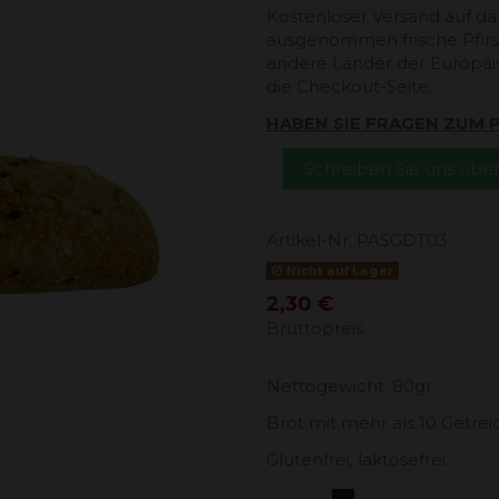
Kostenloser Versand auf da
ausgenommen frische Pfirsi
andere Länder der Europäi
die Checkout-Seite.
HABEN SIE FRAGEN ZUM
Schreiben Sie uns üb
Artikel-Nr.
PASGDT03
Nicht auf Lager
2,30 €
Bruttopreis
Nettogewicht: 80gr
Brot mit mehr als 10 Getrei
Glutenfrei, laktosefrei.