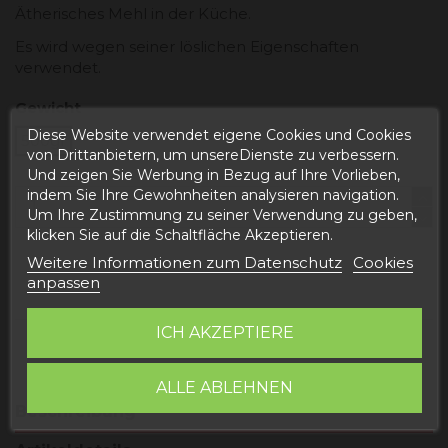
Ätherisches Mehl in der Küche.
Es wird wegen seiner löslichen Eigenschaften
verwendet.
Gewicht
Diese Website verwendet eigene Cookies und Cookies
500gr
von Drittanbietern, um unsereDienste zu verbessern.
Und zeigen Sie Werbung in Bezug auf Ihre Vorlieben,
indem Sie Ihre Gewohnheiten analysieren navigation.
Um Ihre Zustimmung zu seiner Verwendung zu geben,
klicken Sie auf die Schaltfläche Akzeptieren.
Weitere Informationen zum Datenschutz
Cookies
In den Warenkorb
anpassen
ICH AKZEPTIERE
ALLE ABLEHNEN
Beschreibung