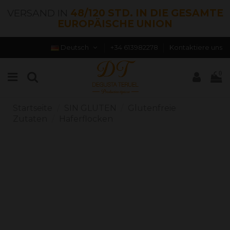
VERSAND IN
48/120 STD. IN DIE GESAMTE
EUROPÄISCHE UNION
Deutsch
+34 613982278
Kontaktiere uns
0
Startseite
SIN GLUTEN
Glutenfreie
Zutaten
Haferflocken