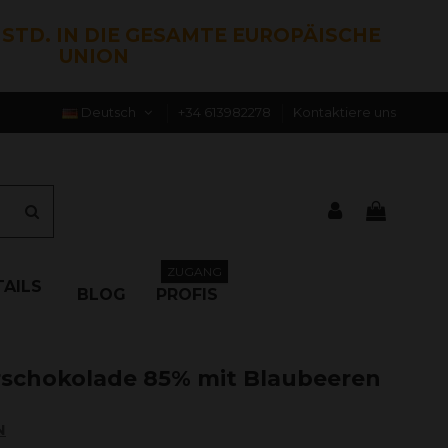
0 STD. IN DIE GESAMTE EUROPÄISCHE
UNION
Deutsch
+34 613982278
Kontaktiere uns
ZUGANG
AILS
BLOG
PROFIS
erschokolade 85% mit Blaubeeren
N