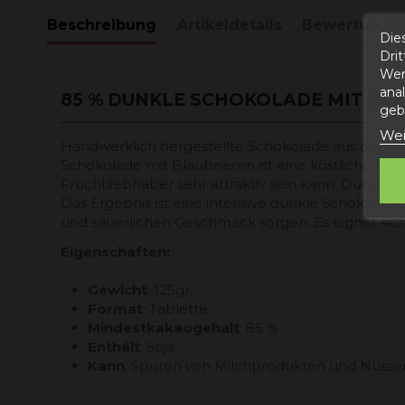
Beschreibung
Artikeldetails
Bewertunge
Die
Dri
Wer
ana
85 % DUNKLE SCHOKOLADE MIT BL
gebe
Wei
Handwerklich hergestellte Schokolade aus der Pr
Schokolade mit Blaubeeren ist eine köstliche Kom
Fruchtliebhaber sehr attraktiv sein kann. Durch 
Das Ergebnis ist eine intensive dunkle Schokolad
und säuerlichen Geschmack sorgen. Es eignet sich p
Eigenschaften:
Gewicht
: 125gr.
Format
: Tablette.
Mindestkakaogehalt
: 85 %.
Enthält
: Soja.
Kann
: Spuren von Milchprodukten und Nüssen