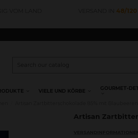
GIG VOM LAND
VERSAND IN
48/12
GOURMET-DET
RODUKTE
VIELE UND KÖRBE
nen
Artisan Zartbitterschokolade 85% mit Blaubeeren
Artisan Zartbitt
VERSANDINFORMATIONE