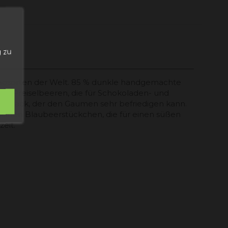
n
 zu
akaosorten der Welt. 85 % dunkle handgemachte
ten Preiselbeeren, die für Schokoladen- und
eschmack, der den Gaumen sehr befriedigen kann.
kleinen Blaubeerstückchen, die für einen süßen
eit.