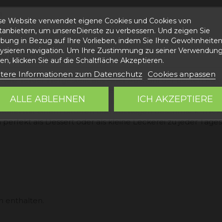
n
se Website verwendet eigene Cookies und Cookies von
ttanbietern, um unsereDienste zu verbessern. Und zeigen Sie
bung in Bezug auf Ihre Vorlieben, indem Sie Ihre Gewohnheite
lysieren navigation. Um Ihre Zustimmung zu seiner Verwendung
AUBEEREN
n, klicken Sie auf die Schaltfläche Akzeptieren.
tere Informationen zum Datenschutz
Cookies anpassen
ovinz Teruel. Hergestellt aus einer Auswahl der besten K
bination aus intensiver dunkler Schokolade mit getrockne
ALLE ABLEHNEN
ICH AKZEPTIERE
diese Kombination entsteht ein intensiver und fruchtiger G
entafel mit einem bitteren und fruchtigen Geschmack, mit 
erfekt als Dessert oder als kleine Leckerei zu jeder Tagesz
 enthalten.