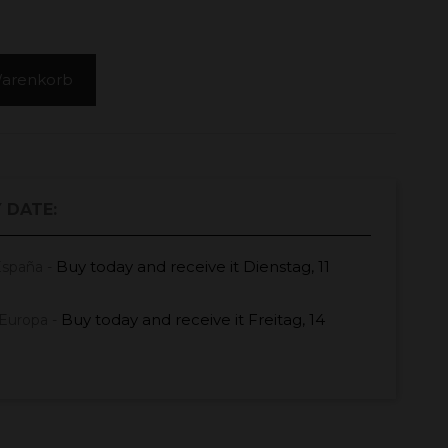
Warenkorb
 DATE:
Buy today
and receive it
Dienstag, 11
España -
Buy today
and receive it
Freitag, 14
Europa -