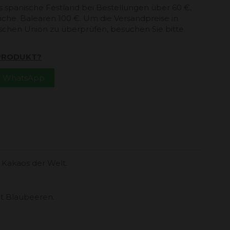
s spanische Festland bei Bestellungen über 60 €,
che. Balearen 100 €. Um die Versandpreise in
schen Union zu überprüfen, besuchen Sie bitte
 PRODUKT?
er WhatsApp
 Kakaos der Welt.
t Blaubeeren.