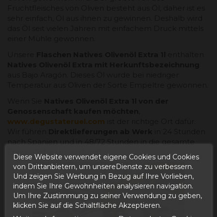
Fruchtfleisches von Oliven besteht aus Öl, daher ist es
sehr einfach, Öl aus ihnen zu gewinnen. Deshalb wird
das Öl seit vielen Jahren mit einfachem Druck mittels
einer Mühle gewonnen.
Unsere
Flaschen
Natives Olivenöl Extra 1l
enthalten
Natives Olivenöl Extra mit Herkunftsbezeichnung
aus Bajo Aragón. Dieses Öl wurde bei niedriger
Temperatur aus Oliven der Sorte Empeltre gewonnen.
Wenn Sie
Natives Olivenöl Extra 1l von der
Genossenschaft kaufen möchten
,
www.degustateruel.com
ist der richtige Ort dafür.
Wir führen
Direktlieferungen ab Werk
in 24 Stunden
nach Spanien und in 48/72 Stunden in die gesamte
Europäische Union durch.
Diese Website verwendet eigene Cookies und Cookies
von Drittanbietern, um unsereDienste zu verbessern.
Und zeigen Sie Werbung in Bezug auf Ihre Vorlieben,
indem Sie Ihre Gewohnheiten analysieren navigation.
Um Ihre Zustimmung zu seiner Verwendung zu geben,
klicken Sie auf die Schaltfläche Akzeptieren.