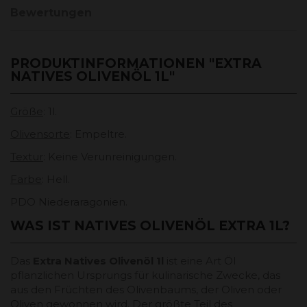
Bewertungen
PRODUKTINFORMATIONEN "EXTRA
NATIVES OLIVENÖL 1L"
Größe
: 1l.
Olivensorte
: Empeltre.
Textur
: Keine Verunreinigungen.
Farbe
: Hell.
PDO Niederaragonien.
WAS IST NATIVES OLIVENÖL EXTRA 1L?
Das
Extra Natives Olivenöl 1l
ist eine Art Öl
pflanzlichen Ursprungs für kulinarische Zwecke, das
aus den Früchten des Olivenbaums, der Oliven oder
Oliven gewonnen wird. Der größte Teil des