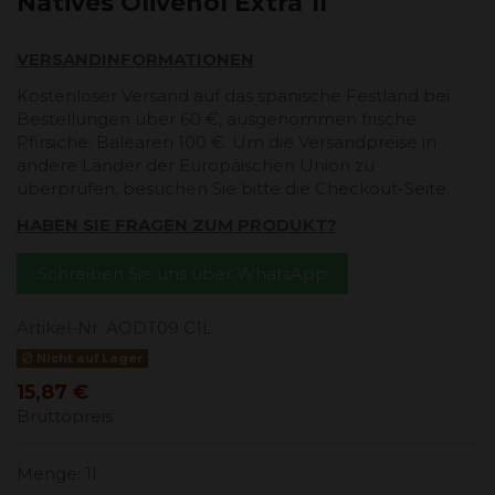
Natives Olivenöl Extra 1l
VERSANDINFORMATIONEN
Kostenloser Versand auf das spanische Festland bei
Bestellungen über 60 €, ausgenommen frische
Pfirsiche. Balearen 100 €. Um die Versandpreise in
andere Länder der Europäischen Union zu
überprüfen, besuchen Sie bitte die Checkout-Seite.
HABEN SIE FRAGEN ZUM PRODUKT?
Schreiben Sie uns über WhatsApp
Artikel-Nr.
AODT09 C1L
Nicht auf Lager
15,87 €
Bruttopreis
Menge: 1l