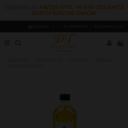
VERSAND IN
48/120 STD. IN DIE GESAMTE
EUROPÄISCHE UNION
Deutsch
+34 613982278
Kontaktiere uns
0
Startseite
PRODUKTE
Olivenöl
Natives
Olivenöl Extra 1l