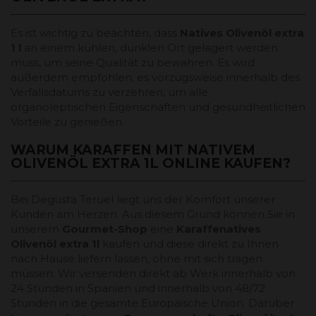
Es ist wichtig zu beachten, dass
Natives Olivenöl extra
1 l
an einem kühlen, dunklen Ort gelagert werden
muss, um seine Qualität zu bewahren. Es wird
außerdem empfohlen, es vorzugsweise innerhalb des
Verfallsdatums zu verzehren, um alle
organoleptischen Eigenschaften und gesundheitlichen
Vorteile zu genießen.
WARUM KARAFFEN MIT NATIVEM
OLIVENÖL EXTRA 1L ONLINE KAUFEN?
Bei Degusta Teruel liegt uns der Komfort unserer
Kunden am Herzen. Aus diesem Grund können Sie in
unserem
Gourmet-Shop
eine
Karaffe
natives
Olivenöl extra 1l
kaufen und diese direkt zu Ihnen
nach Hause liefern lassen, ohne mit sich tragen
müssen. Wir versenden direkt ab Werk innerhalb von
24 Stunden in Spanien und innerhalb von 48/72
Stunden in die gesamte Europäische Union. Darüber