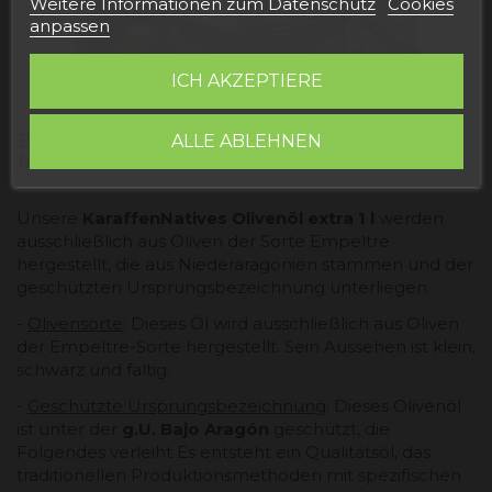
Weitere Informationen zum Datenschutz
Cookies
anpassen
ICH AKZEPTIERE
EIGENSCHAFTEN DER 1-L-KARAFFEN
ALLE ABLEHNEN
MIT NATIVEM OLIVENÖL EXTRA
Unsere
Karaffen
Natives Olivenöl extra 1 l
werden
ausschließlich aus Oliven der Sorte Empeltre
hergestellt, die aus Niederaragonien stammen und der
geschützten Ursprungsbezeichnung unterliegen.
-
Olivensorte
: Dieses Öl wird ausschließlich aus Oliven
der Empeltre-Sorte hergestellt. Sein Aussehen ist klein,
schwarz und faltig.
-
Geschützte Ursprungsbezeichnung
: Dieses Olivenöl
ist unter der
g.U. Bajo Aragón
geschützt, die
Folgendes verleiht Es entsteht ein Qualitätsöl, das
traditionellen Produktionsmethoden mit spezifischen