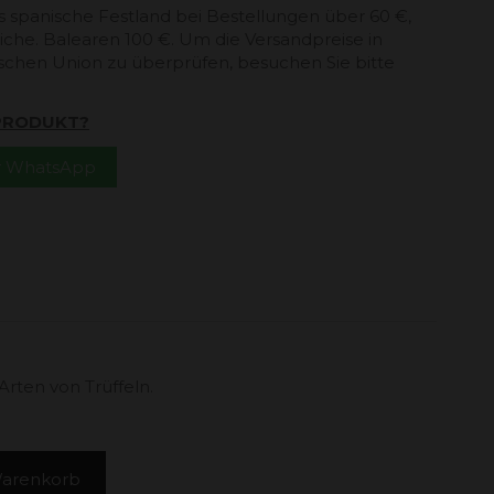
s spanische Festland bei Bestellungen über 60 €,
che. Balearen 100 €. Um die Versandpreise in
schen Union zu überprüfen, besuchen Sie bitte
 PRODUKT?
er WhatsApp
Arten von Trüffeln.
Warenkorb