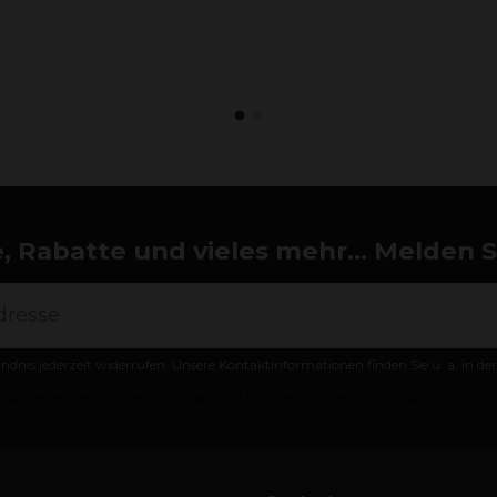
 Rabatte und vieles mehr... Melden Si
ändnis jederzeit widerrufen. Unsere Kontaktinformationen finden Sie u. a. in d
llgemeine Geschäftsbedingungen und Datenschutzbestimmungen