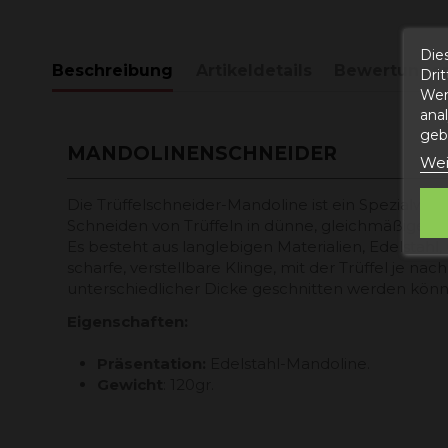
Die
Beschreibung
Artikeldetails
Bewertunge
Dri
Wer
ana
gebe
MANDOLINENSCHNEIDER
Wei
Die Trüffelschneider-Mandoline ist ein Spezialwer
Schneiden von Trüffeln in dünne, gleichmäßige S
Es besteht aus langlebigen Materialien, Edelstahl,
scharfe, verstellbare Klinge, mit der Trüffel je n
unterschiedlicher Dicke geschnitten werden könn
Eigenschaften:
Präsentation:
Edelstahl-Mandoline.
Gewicht
: 120gr.