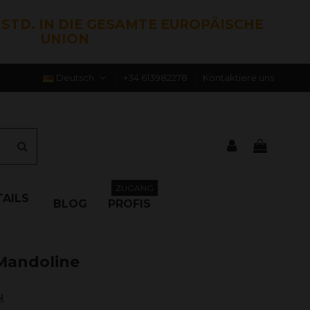
0 STD. IN DIE GESAMTE EUROPÄISCHE
UNION
Deutsch
+34 613982278
Kontaktiere uns
ZUGANG
AILS
BLOG
PROFIS
 Mandoline
N