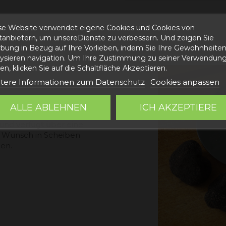
se Website verwendet eigene Cookies und Cookies von
n
ttanbietern, um unsereDienste zu verbessern. Und zeigen Sie
bung in Bezug auf Ihre Vorlieben, indem Sie Ihre Gewohnheite
lysieren navigation. Um Ihre Zustimmung zu seiner Verwendung
n, klicken Sie auf die Schaltfläche Akzeptieren.
tere Informationen zum Datenschutz
Cookies anpassen
kzeug, das speziell zum
ALLE ABLEHNEN
ICH AKZEPTIERE
cheiben entwickelt wurde.
 und verfügt über eine
ach Wunsch in Scheiben
en.