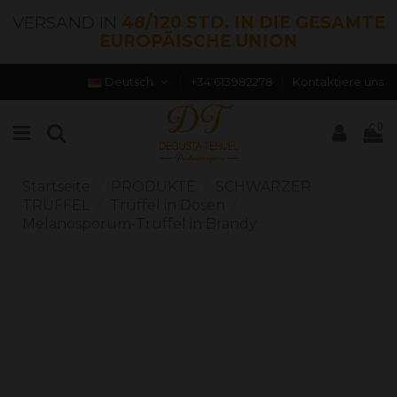
VERSAND IN
48/120 STD. IN DIE GESAMTE
EUROPÄISCHE UNION
Deutsch
+34 613982278
Kontaktiere uns
0
Startseite
PRODUKTE
SCHWARZER
TRÜFFEL
Trüffel in Dosen
Melanosporum-Trüffel in Brandy