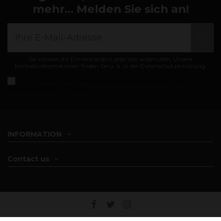
mehr... Melden Sie sich an!
Sie können Ihr Einverständnis jederzeit widerrufen. Unsere
Kontaktinformationen finden Sie u. a. in der Datenschutzerklärung.
Ich akzeptiere die
Allgemeine Geschäftsbedingungen und
Datenschutzbestimmungen
INFORMATION
Contact us