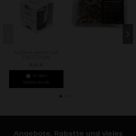
Trüffel in seinem Saft
T.AESTIVIUM
8,64 €
In den
Warenkorb
Angebote, Rabatte und vieles