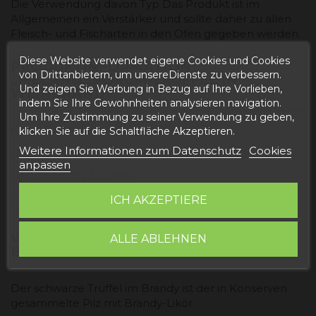
Die Verwendung davon Typ Das Produkt ist im
Allgemeinen ein Verstärker und sollte daher zu allen
Fleisch- und Fischarten in den Ofen gegeben werden.
Diese Website verwendet eigene Cookies und Cookies
PRODUKTINFORMATION
von Drittanbietern, um unsereDienste zu verbessern.
„MELANOSPORUM-TRÜFFEL IN
Und zeigen Sie Werbung in Bezug auf Ihre Vorlieben,
WEINBRAND“
indem Sie Ihre Gewohnheiten analysieren navigation.
Um Ihre Zustimmung zu seiner Verwendung zu geben,
Keine Konservierungs- oder Farbstoffe.
klicken Sie auf die Schaltfläche Akzeptieren.
Weitere Informationen zum Datenschutz
Cookies
Glasbehälter.
anpassen
Verfallsdatum
: 5 Jahre.
An einem kühlen, trockenen Ort aufbewahren. Nach
ICH AKZEPTIERE
dem Öffnen immer im Kühlschrank aufbewahren.
WAS IST MELANOSPORUM-TRÜFFEL IM
ALLE ABLEHNEN
BRANDY?
Der schwarze Trüffel im Brandy ist der in Konserven
gesammelte Pilz mit Brandy-Likör.