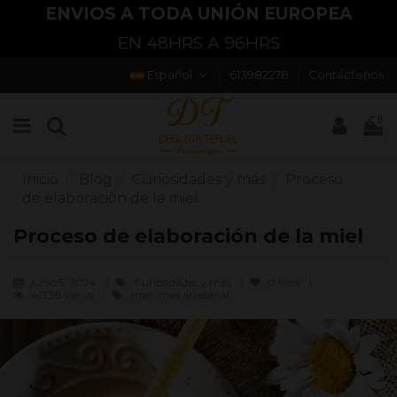
ENVIOS A TODA UNIÓN EUROPEA
EN 48HRS A 96HRS
Español
613982278
Contáctenos
0
Inicio
Blog
Curiosidades y más
Proceso
de elaboración de la miel
Proceso de elaboración de la miel
junio 5, 2024
Curiosidades y más
0
likes
41330 views
miel, miel artesanal