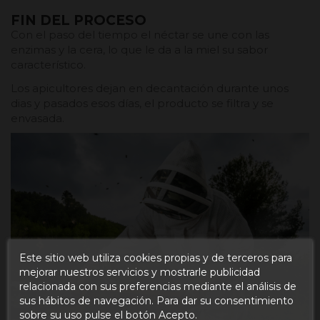
FIN DEL PROCESO
Con el paso del tiempo el néctar se une con las
enzimas y la cera, lo que le da a la miel su sabor
característico.
Los apicultores dejan en decantación durante unos
dias y pasados esos días, el producto se filtra y se
envasada.
Este sitio web utiliza cookies propias y de terceros para
mejorar nuestros servicios y mostrarle publicidad
relacionada con sus preferencias mediante el análisis de
sus hábitos de navegación. Para dar su consentimiento
sobre su uso pulse el botón Acepto.