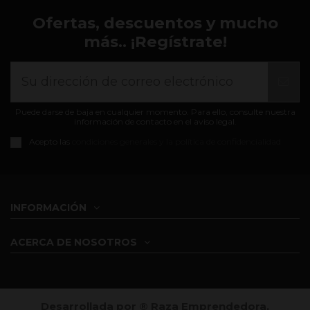
Ofertas, descuentos y mucho
más.. ¡Regístrate!
Puede darse de baja en cualquier momento. Para ello, consulte nuestra
información de contacto en el aviso legal.
Acepto las
condiciones generales y la política de confidencialidad
INFORMACIÓN
ACERCA DE NOSOTROS
Desarrollada por ®️ Raza Emprendedora,