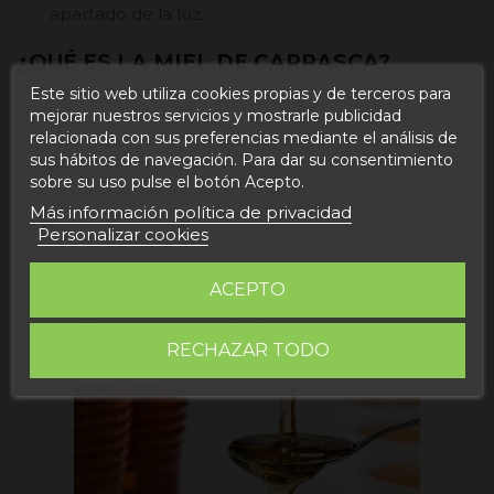
apartado de la luz.
¿QUÉ ES LA MIEL DE CARRASCA?
Este sitio web utiliza cookies propias y de terceros para
mejorar nuestros servicios y mostrarle publicidad
La miel de carrasca es un tipo de miel producida por
relacionada con sus preferencias mediante el análisis de
las abejas a partir del néctar de las flores de la carrasca,
sus hábitos de navegación. Para dar su consentimiento
también conocida como encina. La encina es un árbol
sobre su uso pulse el botón Acepto.
que se encuentra comúnmente en la región
mediterránea.
Más información política de privacidad
Personalizar cookies
La miel de carrasca tiene un sabor distintivo y
característico, con notas dulces y un ligero toque
ACEPTO
amargo. Su color puede variar desde un tono ámbar
claro hasta un ámbar más oscuro, dependiendo de las
fuentes de néctar específicas a las que las abejas
RECHAZAR TODO
hayan tenido acceso.