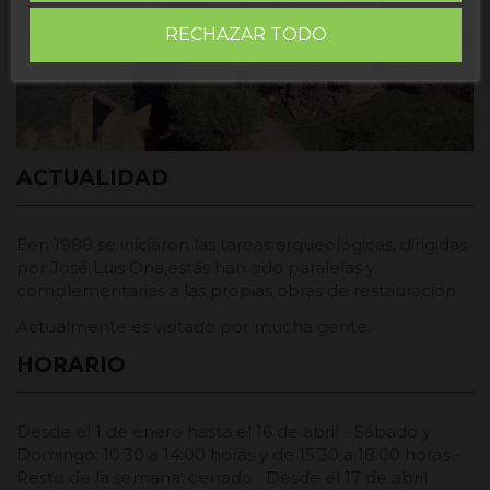
RECHAZAR TODO
ACTUALIDAD
Een 1988 se iniciaron las tareas arqueológicas, dirigidas
por José Luis Ona,estás han sido paralelas y
complementarias a las propias obras de restauración.
Actualmente es visitado por mucha gente.
HORARIO
Desde el 1 de enero hasta el 16 de abril - Sábado y
Domingo: 10:30 a 14:00 horas y de 15:30 a 18:00 horas -
Resto de la semana: cerrado Desde el 17 de abril