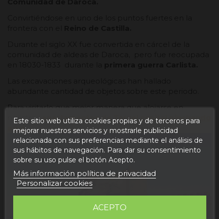
Comunidad de Daroca.
Convirtiéndose en uno de los puntos fuertes en la
frontera con el
Reino de Castilla.
Durante el siglo XX fue convertida en cárcel de la
comunidad de aldeas de Daroca, pero fue reocupada
en 18030-1833 durante la
primera guerra Carlista.
Las excavaciones arqueológicas han hallado
abundante cantidad de objetos sobre este periodo.
Para visitarlo que mejor manera que alojarse en
nuestros
apartamentos de Teruel capital pinchando
Este sitio web utiliza cookies propias y de terceros para
aquí
.
mejorar nuestros servicios y mostrarle publicidad
relacionada con sus preferencias mediante el análisis de
sus hábitos de navegación. Para dar su consentimiento
sobre su uso pulse el botón Acepto.
Más información política de privacidad
Personalizar cookies
ACEPTO