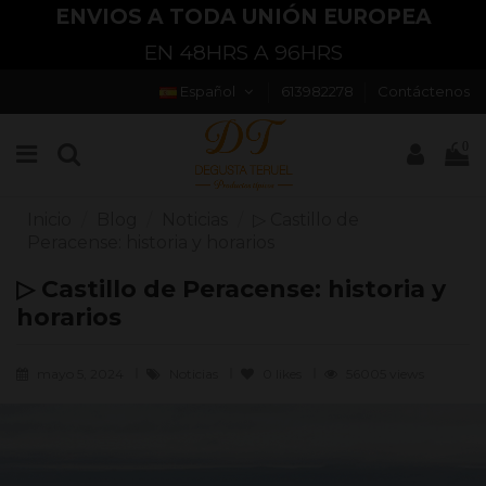
ENVIOS A TODA UNIÓN EUROPEA
EN 48HRS A 96HRS
Español
613982278
Contáctenos
0
Inicio
Blog
Noticias
▷ Castillo de
Peracense: historia y horarios
▷ Castillo de Peracense: historia y
horarios
mayo 5, 2024
Noticias
0
likes
56005 views