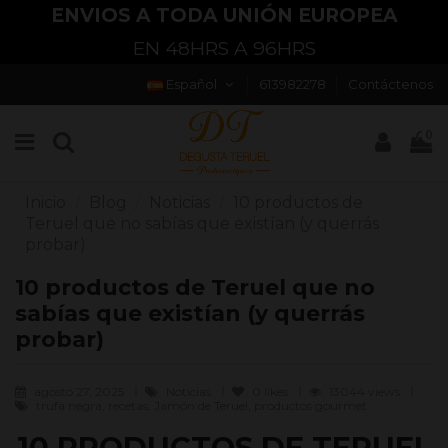
ENVIOS A TODA UNIÓN EUROPEA
EN 48HRS A 96HRS
Español
613982278
Contáctenos
0
Inicio
Blog
Noticias
10 productos de
Teruel que no sabías que existían (y querrás
probar)
10 productos de Teruel que no
sabías que existían (y querrás
probar)
agosto 27, 2025
Noticias
0
likes
13044 views
trufa negra, recetas, Jamón de Teruel, productos gourmet
10 PRODUCTOS DE TERUEL