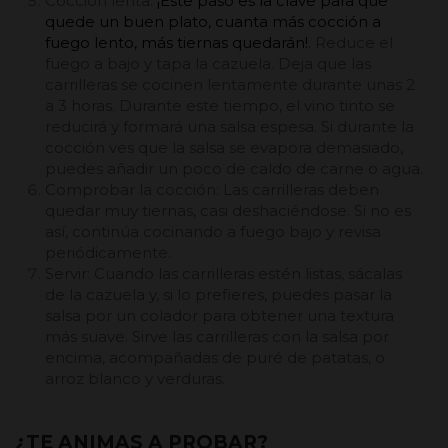
Cocción lenta:
¡Este paso es la clave para que
quede un buen plato, cuanta más cocción a
fuego lento, más tiernas quedarán!
. Reduce el
fuego a bajo y tapa la cazuela. Deja que las
carrilleras se cocinen lentamente durante unas 2
a 3 horas. Durante este tiempo, el vino tinto se
reducirá y formará una salsa espesa. Si durante la
cocción ves que la salsa se evapora demasiado,
puedes añadir un poco de caldo de carne o agua.
Comprobar la cocción: Las carrilleras deben
quedar muy tiernas, casi deshaciéndose. Si no es
así, continúa cocinando a fuego bajo y revisa
periódicamente.
Servir: Cuando las carrilleras estén listas, sácalas
de la cazuela y, si lo prefieres, puedes pasar la
salsa por un colador para obtener una textura
más suave. Sirve las carrilleras con la salsa por
encima, acompañadas de puré de patatas, o
arroz blanco y verduras.
¿TE ANIMAS A PROBAR?