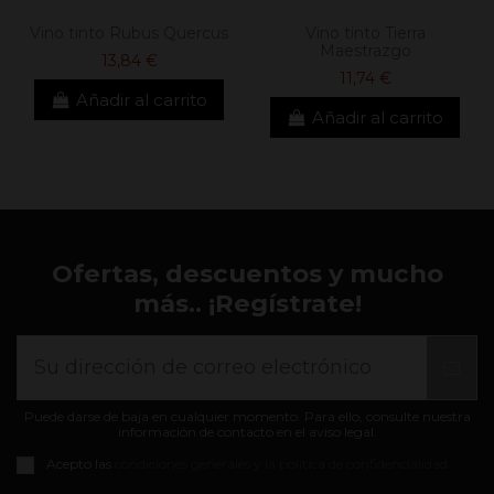
Vino tinto Rubus Quercus
Vino tinto Tierra
Maestrazgo
13,84 €
11,74 €
Añadir al carrito
Añadir al carrito
Ofertas, descuentos y mucho
más.. ¡Regístrate!
Puede darse de baja en cualquier momento. Para ello, consulte nuestra
información de contacto en el aviso legal.
Acepto las
condiciones generales y la política de confidencialidad