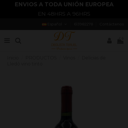
ENVIOS A TODA UNIÓN EUROPEA
EN 48HRS A 96HRS
Español
613982278
Contáctenos
0
Inicio
PRODUCTOS
Vinos
Delicias de
Lledó vino tinto