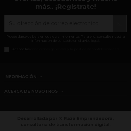
más.. ¡Regístrate!
Puede darse de baja en cualquier momento. Para ello, consulte nuestra
información de contacto en el aviso legal.
Acepto las
condiciones generales y la política de confidencialidad
INFORMACIÓN
ACERCA DE NOSOTROS
Desarrollada por ®️ Raza Emprendedora,
consultoría de transformación digital.