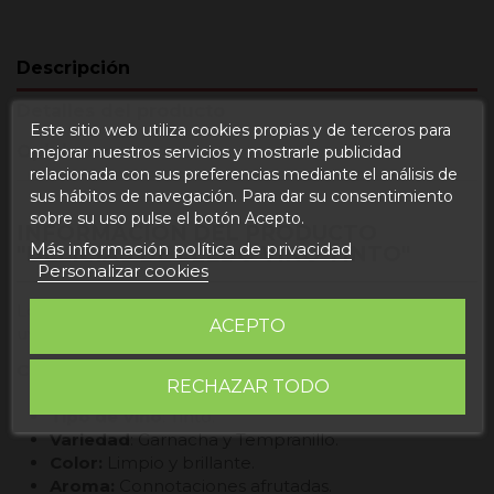
Descripción
Detalles del producto
Este sitio web utiliza cookies propias y de terceros para
Opiniones
mejorar nuestros servicios y mostrarle publicidad
relacionada con sus preferencias mediante el análisis de
sus hábitos de navegación. Para dar su consentimiento
sobre su uso pulse el botón Acepto.
INFORMACIÓN DEL PRODUCTO
Más información política de privacidad
"DELICIAS DE LLEDÓ VINO TINTO"
Personalizar cookies
Los viñedos del matarraña son viñedos muy antiguos,
ACEPTO
uvas de calidad y unos vinos con un toque increíble.
Características
:
RECHAZAR TODO
Tipo de Vino
: Tinto.
Variedad
: Garnacha y Tempranillo.
Color:
Limpio y brillante.
Aroma:
Connotaciones afrutadas.