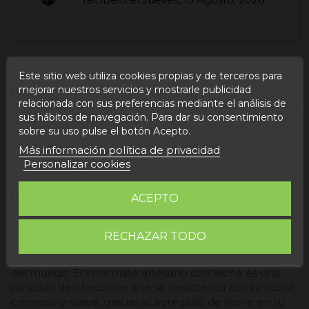
Este sitio web utiliza cookies propias y de terceros para
mejorar nuestros servicios y mostrarle publicidad
Descripción
relacionada con sus preferencias mediante el análisis de
sus hábitos de navegación. Para dar su consentimiento
Detalles del producto
sobre su uso pulse el botón Acepto.
Opiniones
Más información política de privacidad
Personalizar cookies
INFORMACIÓN DEL PRODUCTO
ACEPTO
"CHOCOLATE CON LECHE"
RECHAZAR TODO
Chocolate artesano de la provincia de Teruel.
Elaborado con una selección de los mejores cacaos
del mundo. El chocolate artesano con leche es una
variedad de chocolate que se caracteriza por su sabor
cremoso y suave, gracias al agregado de leche en su