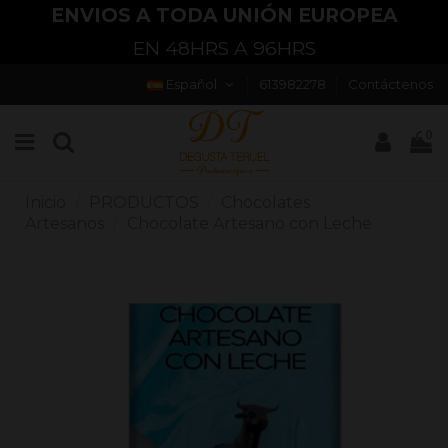
ENVIOS A TODA UNIÓN EUROPEA
EN 48HRS A 96HRS
Español
613982278
Contáctenos
0
Inicio
PRODUCTOS
Chocolates
Artesanos
Chocolate Artesano con Leche