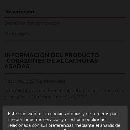
Descripción
Detalles del producto
Opiniones
INFORMACIÓN DEL PRODUCTO
"CORAZONES DE ALCACHOFAS
ASADAS"
Peso
: 360g (260g escurrido)
Ingredientes
: corazones de alcachofa y aceite de oliva
virgen extra (variedad empeltre) DOP.
Recomendación
: una vez abierto conservar
refrigerado
Este sitio web utiliza cookies propias y de terceros para
mejorar nuestros servicios y mostrarle publicidad
relacionada con sus preferencias mediante el análisis de
¿QUÉ SON LOS CORAZONES