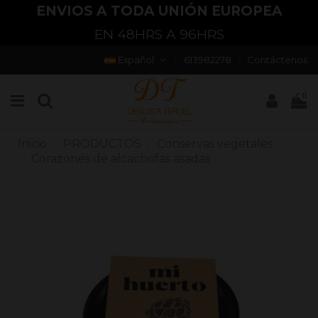
ENVIOS A TODA UNIÓN EUROPEA
EN 48HRS A 96HRS
Español
613982278
Contáctenos
0
Inicio
PRODUCTOS
Conservas vegetales
Corazones de alcachofas asadas