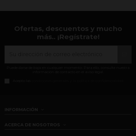
Ofertas, descuentos y mucho
más.. ¡Regístrate!
Puede darse de baja en cualquier momento. Para ello, consulte nuestra
información de contacto en el aviso legal.
Acepto las
condiciones generales y la política de confidencialidad
INFORMACIÓN
ACERCA DE NOSOTROS