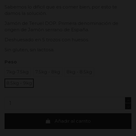
Sabemos lo difícil que es comer bien, por esto te
damos la solución.
Jamón de Teruel DOP. Primera denominación de
origen de Jamón serrano de España.
Deshuesado en 5 trozos con huesos.
Sin gluten, sin lactosa.
Peso
7kg-7.5kg
7.5kg - 8kg
8kg - 8.5kg
8.5kg - 9kg
Añadir al carrito