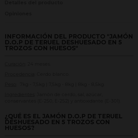
Detalles del producto
Opiniones
INFORMACIÓN DEL PRODUCTO "JAMÓN
D.O.P DE TERUEL DESHUESADO EN 5
TROZOS CON HUESOS"
Curación
: 24 meses.
Procedencia
: Cerdo blanco.
Peso
: 7kg - 7,5kg | 7,5kg - 8kg | 8kg - 8,5kg.
Ingredientes
: Jamón de cerdo, sal, azúcar,
conservantes (E-250, E-252) y antioxidante (E-301).
¿QUÉ ES EL JAMÓN D.O.P DE TERUEL
DESHUESADO EN 5 TROZOS CON
HUESOS?