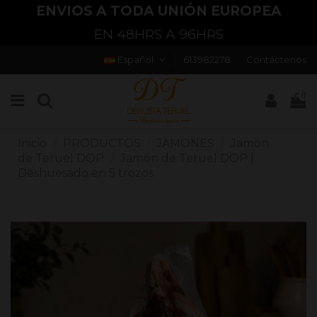
ENVIOS A TODA UNIÓN EUROPEA
EN 48HRS A 96HRS
Español
613982278
Contáctenos
0
Inicio
PRODUCTOS
JAMONES
Jamón
de Teruel DOP
Jamón de Teruel DOP |
Deshuesado en 5 trozos