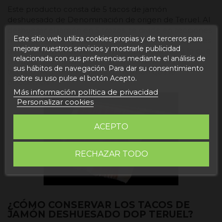
Este producto consta de 5 tacos de jamón
deshuesado de Denominación de origen de Teruel. Al
deshuesar el jamón en 5 trozos, se divide en secciones
Este sitio web utiliza cookies propias y de terceros para
más manejables para su posterior consumo. La partes
mejorar nuestros servicios y mostrarle publicidad
del
jamón deshuesado
van en bolsas de vació lo que
relacionada con sus preferencias mediante el análisis de
permite que estas aguanten largos periodos de
sus hábitos de navegación. Para dar su consentimiento
tiempo sin alterar la calidad del jamón que le
sobre su uso pulse el botón Acepto.
ofrecemos.
Más información política de privacidad
Personalizar cookies
ACEPTO
RECHAZAR TODO
¿CÓMO CONSERVAR LOS TACOS DE
JAMÓN DESHUESADO DOP TERUEL?