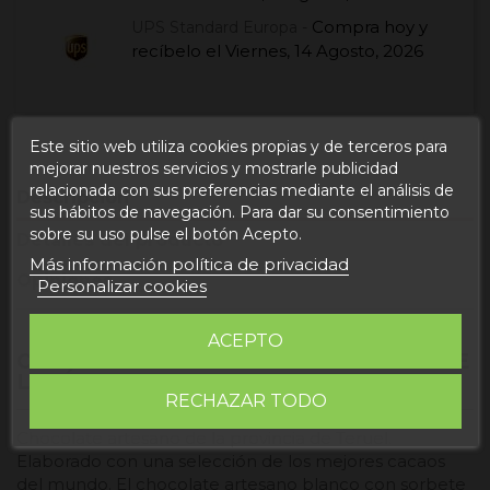
Compra hoy
y
UPS Standard Europa -
recíbelo el
Viernes, 14 Agosto, 2026
Este sitio web utiliza cookies propias y de terceros para
mejorar nuestros servicios y mostrarle publicidad
relacionada con sus preferencias mediante el análisis de
Descripción
sus hábitos de navegación. Para dar su consentimiento
sobre su uso pulse el botón Acepto.
Detalles del producto
Más información política de privacidad
Opiniones
Personalizar cookies
ACEPTO
CHOCOLATE BLANCO CON SORBETE DE
LIMÓN
RECHAZAR TODO
Chocolate artesano de la provincia de Teruel.
Elaborado con una selección de los mejores cacaos
del mundo. El chocolate artesano blanco con sorbete