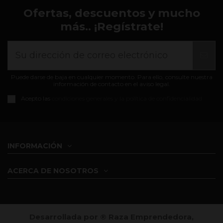
Ofertas, descuentos y mucho
más.. ¡Regístrate!
Puede darse de baja en cualquier momento. Para ello, consulte nuestra
información de contacto en el aviso legal.
Acepto las
condiciones generales y la política de confidencialidad
INFORMACIÓN
ACERCA DE NOSOTROS
Desarrollada por ®️ Raza Emprendedora,