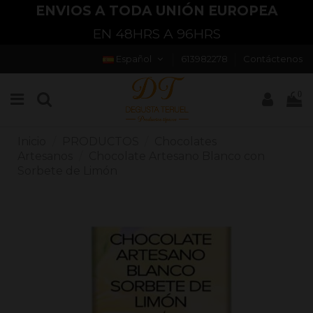
ENVIOS A TODA UNIÓN EUROPEA
EN 48HRS A 96HRS
Español
613982278
Contáctenos
0
Inicio
PRODUCTOS
Chocolates
Artesanos
Chocolate Artesano Blanco con
Sorbete de Limón