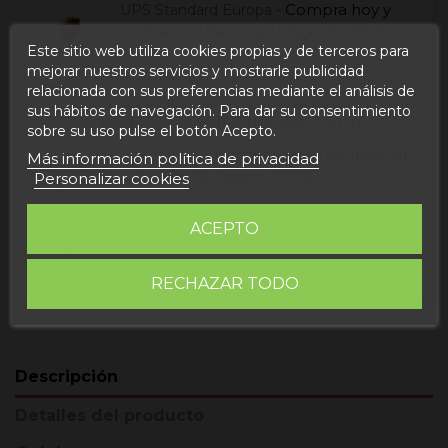
Compra hoy
y
UPS Standard Europa -
recíbelo el
Viernes, 14 Agosto, 2026
Este sitio web utiliza cookies propias y de terceros para
mejorar nuestros servicios y mostrarle publicidad
Correos Express (Sólo fruta fresca Pedidos
relacionada con sus preferencias mediante el análisis de
Compra hoy
y
Antes de las 10:00) -
sus hábitos de navegación. Para dar su consentimiento
recíbelo el
Martes, 11 Agosto, 2026
sobre su uso pulse el botón Acepto.
Compra hoy
y recíbelo el
Seur Frío -
Más información política de privacidad
Lunes, 10 Agosto, 2026
Personalizar cookies
Compra hoy
y
UPS Express EUROPA -
ACEPTO
recíbelo el
Miércoles, 12 Agosto, 2026
RECHAZAR TODO
Descripción
Detalles del producto