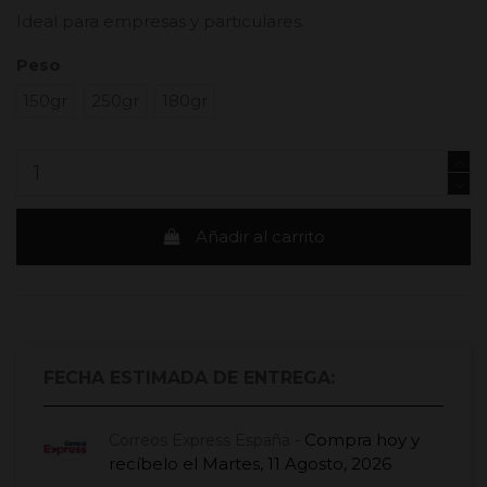
Ideal para empresas y particulares.
Peso
150gr
250gr
180gr
Añadir al carrito
FECHA ESTIMADA DE ENTREGA:
Compra hoy
y
Correos Express España -
recíbelo el
Martes, 11 Agosto, 2026