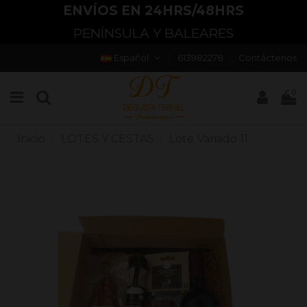
ENVÍOS EN 24HRS/48HRS
PENÍNSULA Y BALEARES
Español
613982278
Contáctenos
0
Inicio
LOTES Y CESTAS
Lote Variado 11