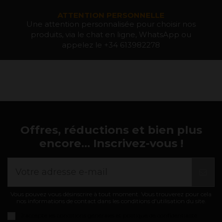
ATTENTION PERSONNELLE
Une attention personnalisée pour choisir nos
produits, via le chat en ligne, WhatsApp ou
appelez le +34 613982278
Offres, réductions et bien plus
encore... Inscrivez-vous !
Vous pouvez vous désinscrire à tout moment. Vous trouverez pour cela
nos informations de contact dans les conditions d'utilisation du site.
J'accepte les
conditions générales et politique de confidentialité