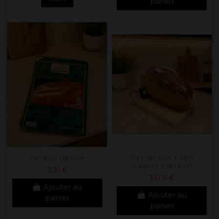
panier
Jambon tranché
Mini jambon + Mini
support à jambon
3,91 €
39,05 €
Ajouter au
Ajouter au
panier
panier