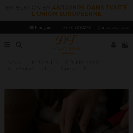
EXPÉDITION EN
48/120HRS DANS TOUTE
L'UNION EUROPÉENNE
Français
+34 613982278
Contactez-nous
0
Accueil
PRODUITS
TRUFFE NOIRE
Accessoires truffes
Râpe à truffes