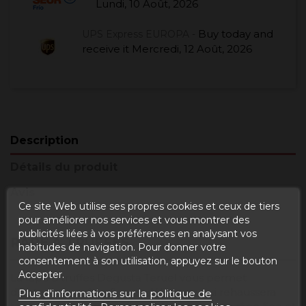
Lundi, 10 Août, 2026
Buy today
and
UPS Express EUROPA -
receive it
Mercredi, 12 Août, 2026
Description
Détails du produit
Avis
Ce site Web utilise ses propres cookies et ceux de tiers
pour améliorer nos services et vous montrer des
publicités liées à vos préférences en analysant vos
RÂPE À TRUFFES
habitudes de navigation. Pour donner votre
consentement à son utilisation, appuyez sur le bouton
Accepter.
La râpe à truffes Degusta Teruel vous permet
d'obtenir une râpe fine et délicieuse qui rehaussera
Plus d'informations sur la politique de