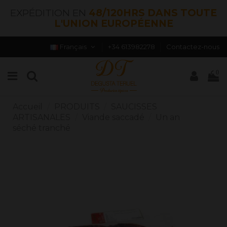
EXPÉDITION EN
48/120HRS DANS TOUTE
L'UNION EUROPÉENNE
Français
+34 613982278
Contactez-nous
0
Accueil
PRODUITS
SAUCISSES
ARTISANALES
Viande saccadé
Un an
séché tranché