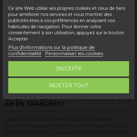
Détails du produit
Ce site Web utilise ses propres cookies et ceux de tiers
Avis
pour améliorer nos services et vous montrer des
publicités liées à vos préférences en analysant vos
habitudes de navigation. Pour donner votre
consentement à son utilisation, appuyez sur le bouton
INFORMATION PRODUIT « JERKY DE
Accepter.
YEARLING TRANCHÉ »
Plus d'informations sur la politique de
confidentialité
Personnaliser les cookies
Poids
: 500 grammes
Ingrédients
: viande de yearling, sel, sucre, dextrose,
J'ACCEPTE
antioxydants (E-301, E 331iii), conservateur (E-252)
Conserver au réfrigérateur: 0-7º C
REJETER TOUT
QU'EST-CE QUE LA VIANDE SÉCHÉE D'UN
AN EN TRANCHES?
Veaux de plus d'un an élevés avec des aliments
naturels. Viande salée marbrée et fibreuse. Avec une
saveur débordante. La saveur de la Sierra de Gúdar et