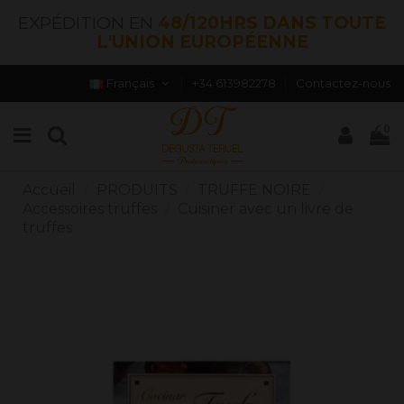
EXPÉDITION EN
48/120HRS DANS TOUTE
L'UNION EUROPÉENNE
Français
+34 613982278
Contactez-nous
0
Accueil
PRODUITS
TRUFFE NOIRE
Accessoires truffes
Cuisiner avec un livre de
truffes