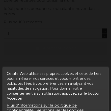
Livre de recettes pour utiliser la truffe.
Idéal pour les personnes souhaitant innover dans la
cuisine.
Plus de 100 recettes.
Ajouter au panier
Ce site Web utilise ses propres cookies et ceux de tiers
pour améliorer nos services et vous montrer des
publicités liées à vos préférences en analysant vos
Description
habitudes de navigation. Pour donner votre
consentement à son utilisation, appuyez sur le bouton
Détails du produit
Accepter.
Avis
Plus d'informations sur la politique de
confidentialité
Personnaliser les cookies