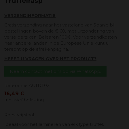
Truffelrasp
VERZENDINFORMATIE
Gratis verzending naar het vasteland van Spanje bij
bestellingen boven de € 60, met uitzondering van
verse perziken. Balearen 100€. Voor verzendkosten
naar andere landen in de Europese Unie kunt u
terecht op de afrekenpagina.
HEEFT U VRAGEN OVER HET PRODUCT?
Neem contact met ons op via WhatsApp.
Referentie
ACTDT02
16,49 €
Inclusief belasting
Roestvrij staal.
Ideaal voor het lamineren van elk type truffel.