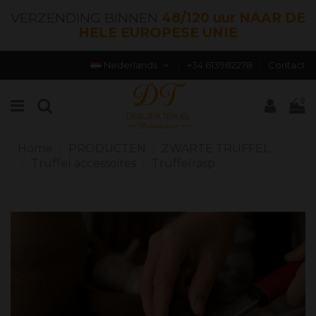
VERZENDING BINNEN
48/120 uur NAAR DE
HELE EUROPESE UNIE
Nederlands
+34 613982278
Contact
0
Home
PRODUCTEN
ZWARTE TRUFFEL
Truffel accessoires
Truffelrasp