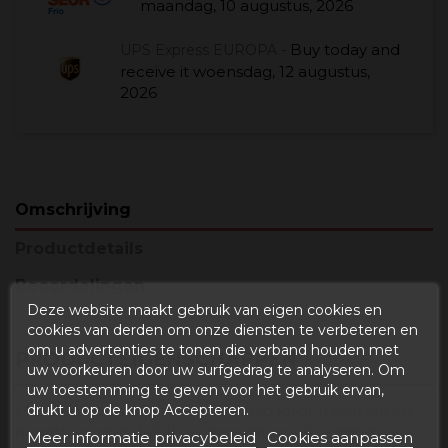
maandag, 10 augustus, 2026
Buy today
and
UPS Express EUROPA -
receive it
woensdag, 12 augustus,
2026
Omschrijving
Productdetails
Beoordelingen
Deze website maakt gebruik van eigen cookies en
cookies van derden om onze diensten te verbeteren en
om u advertenties te tonen die verband houden met
PRODUCTEIGENSCHAPPEN
uw voorkeuren door uw surfgedrag te analyseren. Om
uw toestemming te geven voor het gebruik ervan,
Met de Degusta Teruel truffelrasp krijgt u een fijn en
drukt u op de knop Accepteren.
heerlijk rooster dat al uw gerechten zal verrijken,
Meer informatie privacybeleid
Cookies aanpassen