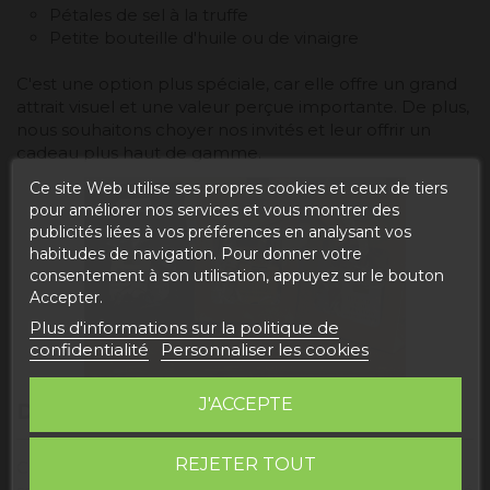
Pétales de sel à la truffe
Petite bouteille d'huile ou de vinaigre
C'est une option plus spéciale, car elle offre un grand
attrait visuel et une valeur perçue importante. De plus,
nous souhaitons choyer nos invités et leur offrir un
cadeau plus haut de gamme.
Ce site Web utilise ses propres cookies et ceux de tiers
pour améliorer nos services et vous montrer des
publicités liées à vos préférences en analysant vos
habitudes de navigation. Pour donner votre
consentement à son utilisation, appuyez sur le bouton
Accepter.
Plus d'informations sur la politique de
confidentialité
Personnaliser les cookies
J'ACCEPTE
DIFFÉRENTS TYPES DE PRÉSENTATION
REJETER TOUT
Ce qui rend ces produits si attrayants, ce n'est pas