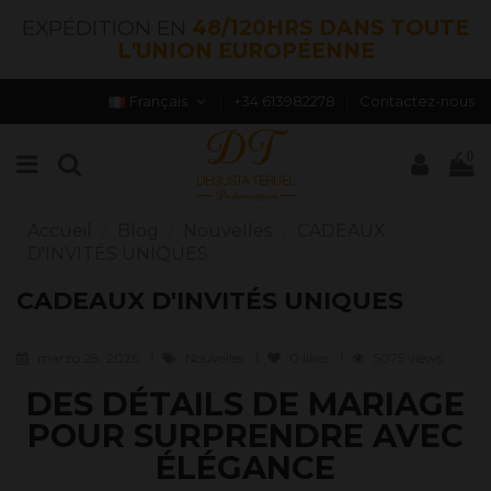
EXPÉDITION EN
48/120HRS DANS TOUTE
L'UNION EUROPÉENNE
Français
+34 613982278
Contactez-nous
0
Accueil
Blog
Nouvelles
CADEAUX
D'INVITÉS UNIQUES
CADEAUX D'INVITÉS UNIQUES
marzo 28, 2026
Nouvelles
0
likes
5075 views
DES DÉTAILS DE MARIAGE
POUR SURPRENDRE AVEC
ÉLÉGANCE