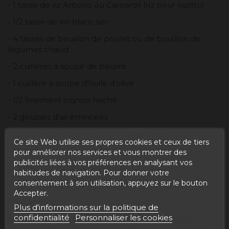
- 1 tasse de riz Arborio ou Carnaroli (riz pour risotto)
- 1/2 tasse de vin blanc sec
- 4 tasses de bouillon de poulet ou de bouillon de
légumes chaud
- 2 cuillères à soupe de beurre
- 1 cuillère à soupe d'huile d'olive
- 1/2 finement oignon haché
- 2 gousses d'ail émincées
- 1/2 tasse de sauce aux truffes préparée
Ce site Web utilise ses propres cookies et ceux de tiers
- 1/4 tasse de parmesan râpé
pour améliorer nos services et vous montrer des
publicités liées à vos préférences en analysant vos
- Sel et poivre noir au goût
habitudes de navigation. Pour donner votre
consentement à son utilisation, appuyez sur le bouton
- Persil frais haché (facultatif, pour décorer)
Accepter.
Instructions :
Plus d'informations sur la politique de
confidentialité
Personnaliser les cookies
Faites chauffer le bouillon :
Dans une grande
casserole, faites chauffer le bouillon de poulet ou le