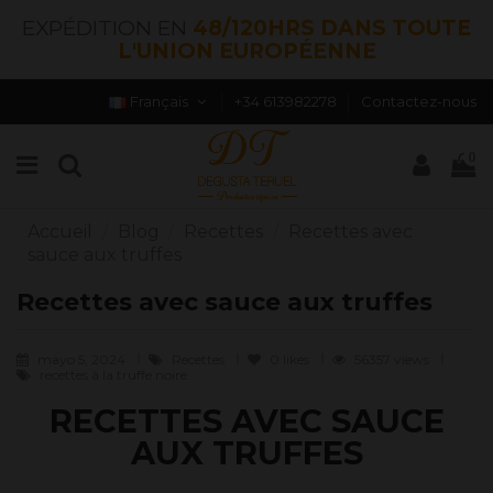
EXPÉDITION EN
48/120HRS DANS TOUTE
L'UNION EUROPÉENNE
Français
+34 613982278
Contactez-nous
0
Accueil
Blog
Recettes
Recettes avec
sauce aux truffes
Recettes avec sauce aux truffes
mayo 5, 2024
Recettes
0
likes
56357 views
recettes à la truffe noire
RECETTES AVEC SAUCE
AUX TRUFFES