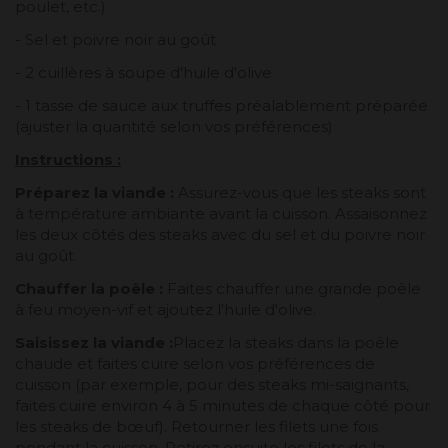
poulet, etc.)
- Sel et poivre noir au goût
- 2 cuillères à soupe d'huile d'olive
- 1 tasse de sauce aux truffes préalablement préparée
(ajuster la quantité selon vos préférences)
Instructions :
Préparez la viande :
Assurez-vous que les steaks sont
à température ambiante avant la cuisson. Assaisonnez
les deux côtés des steaks avec du sel et du poivre noir
au goût.
Chauffer la poêle :
Faites chauffer une grande poêle
à feu moyen-vif et ajoutez l'huile d'olive.
Saisissez la viande :
Placez la steaks dans la poêle
chaude et faites cuire selon vos préférences de
cuisson (par exemple, pour des steaks mi-saignants,
faites cuire environ 4 à 5 minutes de chaque côté pour
les steaks de bœuf). Retourner les filets une fois
pendant la cuisson. Retirez ensuite les filets de la