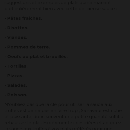
suggestions et exemples de plats qui se marient
particulièrement bien avec cette délicieuse sauce :
- Pâtes fraîches.
- Risottos.
- Viandes.
- Pommes de terre.
- Oeufs au plat et brouillés.
- Tortillas.
- Pizzas.
- Salades.
- Poisson.
N'oubliez pas que la clé pour utiliser la sauce aux
truffes est de ne pas en faire trop ; Sa saveur est riche
et puissante, donc souvent une petite quantité suffit à
rehausser le plat. Expérimentez ces idées et adaptez
la sauce aux truffes à vos plats préférés pour une