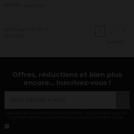
profiter.
Read more
Affichage 1-12 de 31
1
2
3
article(s)
Suivant
Offres, réductions et bien plus
encore... Inscrivez-vous !
Vous pouvez vous désinscrire à tout moment. Vous trouverez pour cela
nos informations de contact dans les conditions d'utilisation du site.
J'accepte les
conditions générales et politique de confidentialité