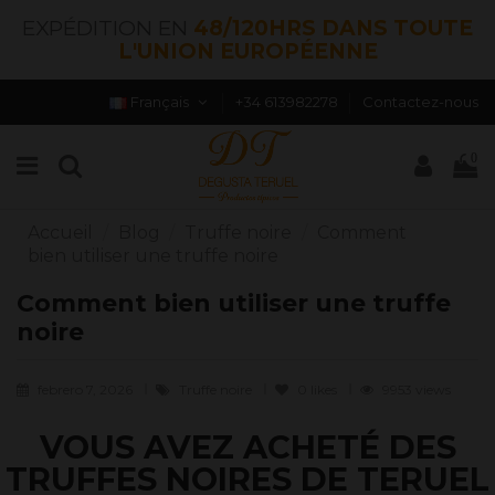
EXPÉDITION EN
48/120HRS DANS TOUTE
L'UNION EUROPÉENNE
Français
+34 613982278
Contactez-nous
0
Accueil
Blog
Truffe noire
Comment
bien utiliser une truffe noire
Comment bien utiliser une truffe
noire
febrero 7, 2026
Truffe noire
0
likes
9953 views
VOUS AVEZ ACHETÉ DES
TRUFFES NOIRES DE TERUEL