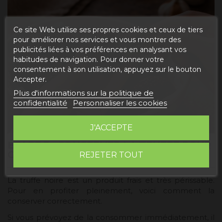
Ce site Web utilise ses propres cookies et ceux de tiers
pour améliorer nos services et vous montrer des
publicités liées à vos préférences en analysant vos
habitudes de navigation. Pour donner votre
consentement à son utilisation, appuyez sur le bouton
Accepter.
Plus d'informations sur la politique de
confidentialité
Personnaliser les cookies
J'ACCEPTE
ÉTAPE 3 : CONSERVER LA TRUFFE POUR
GARDER SA FRAÎCHEUR
REJETER TOUT
La truffe noire est un produit frais et très périssable.
Pour en profiter pleinement, voici comment la
conserver correctement.
Si vous prévoyez de la consommer immédiatement, il