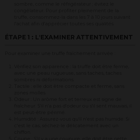
sombre, comme le réfrigérateur ; évitez le
congélateur. Pour profiter pleinement de la
truffe, consommez-la dans les 7 à 10 jours suivant
l'achat afin d'apprécier toutes ses qualités.
ÉTAPE 1 : L'EXAMINER ATTENTIVEMENT
Pour examiner une truffe fraîchement arrivée :
Vérifiez son apparence : la truffe doit être ferme,
avec une peau rugueuse, sans taches, taches
sombres ni déformations.
Tactile : elle doit être compacte et ferme, sans
zones molles.
Odeur : Un arôme fort et terreux est signe de
fraîcheur. S'il n'a pas d'odeur ou s'il sent mauvais, il
est peut-être périmé.
Humidité : Assurez-vous qu'il n'est pas humide. Si
c'est le cas, séchez-le délicatement avec un
chiffon.
Coupe : S'il y a une coupure, elle doit être nette