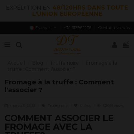
EXPÉDITION EN
48/120HRS DANS TOUTE
L'UNION EUROPÉENNE
Français
+34 613982278
Contactez-nous
0
Accueil
Blog
Truffe noire
Fromage à la
truffe : Comment l'associer ?
Fromage à la truffe : Comment
l'associer ?
marzo 3, 2025
Truffe noire
0
likes
32091 views
COMMENT ASSOCIER LE
FROMAGE AVEC LA