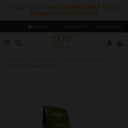
EXPÉDITION EN
48/120HRS DANS TOUTE
L'UNION EUROPÉENNE
Français
+34 613982278
Contactez-nous
0
Accueil
PRODUITS
Bonbons typiques
Fruits d'Aragon 250g