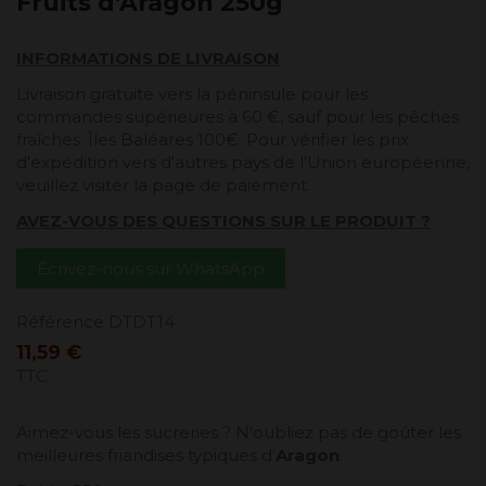
Fruits d'Aragon 250g
INFORMATIONS DE LIVRAISON
Livraison gratuite vers la péninsule pour les
commandes supérieures à 60 €, sauf pour les pêches
fraîches. Îles Baléares 100€. Pour vérifier les prix
d'expédition vers d'autres pays de l'Union européenne,
veuillez visiter la page de paiement.
AVEZ-VOUS DES QUESTIONS SUR LE PRODUIT ?
Écrivez-nous sur WhatsApp
Référence
DTDT14
11,59 €
TTC
Aimez-vous les sucreries ? N'oubliez pas de goûter les
meilleures friandises typiques d'
Aragon
.