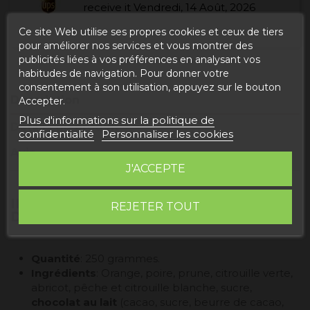
receive it
Vendredi, 14 Août, 2026
Ce site Web utilise ses propres cookies et ceux de tiers
pour améliorer nos services et vous montrer des
publicités liées à vos préférences en analysant vos
habitudes de navigation. Pour donner votre
consentement à son utilisation, appuyez sur le bouton
Description
Accepter.
Plus d'informations sur la politique de
Détails du produit
confidentialité
Personnaliser les cookies
Avis
J'ACCEPTE
INFORMATION PRODUIT "FRUITS
REJETER TOUT
D'ARAGON"
Quantité
: 250 grammes.
Ingrédients
: Orange, poire, prune, citrouille verte,
abricot, pêche et citrouille blanche, sucre,
chocolat au lait
(cacao, sucre, beurre de cacao,