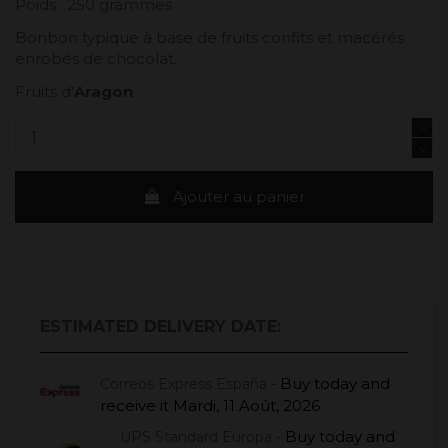
Poids : 250 grammes
Bonbon typique à base de fruits confits et macérés
enrobés de chocolat.
Fruits d'
Aragon
Ajouter au panier
ESTIMATED DELIVERY DATE:
Buy today
and
Correos Express España -
receive it
Mardi, 11 Août, 2026
Buy today
and
UPS Standard Europa -