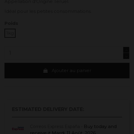
Appellation d'Origine Teruel.
Idéal pour les petites consommations.
Poids
1kg
Ajouter au panier
ESTIMATED DELIVERY DATE:
Buy today
and
Correos Express España -
receive it
Mardi, 11 Août, 2026