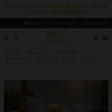
EXPÉDITION EN
48/120HRS DANS TOUTE
L'UNION EUROPÉENNE
Français
+34 613982278
Contactez-nous
0
Accueil
PRODUITS
JAMBONS
ESPAGNOLS
Jambon de Teruel
Cube de
Jambon DOP Teruel 1kg