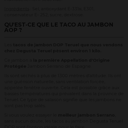
Ingrédients
: Sel, antioxydant E-331iii, E301,
conservateur E- 252, sucre, dextrose.
QU'EST-CE QUE LE TACO AU JAMBON
AOP ?
Les
tacos de jambon DOP Teruel que nous vendons
chez Degusta Teruel pèsent environ 1 kilo.
Ce jambon a
la première Appellation d'Origine
Protégée
Jambon Serrano de Espagne.
Ils sont séchés à plus de 1300 mètres d'altitude. Ils ont
une guérison naturelle, sans ventilation forcée,
appelée fenêtre ouverte. Cela est possible grâce aux
basses températures qui prévalent dans la province de
Teruel. Ce type de salaison signifie que les jambons ne
sont pas trop salés.
Si vous voulez essayer le
meilleur jambon Serrano
,
sans aucun doute, les tacos au jambon Degusta Teruel
DOP sont l'option idéale pour le faire.