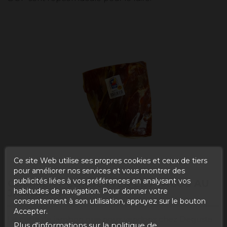
Ce site Web utilise ses propres cookies et ceux de tiers
pour améliorer nos services et vous montrer des
publicités liées à vos préférences en analysant vos
COMMENT CONSERVER LES TACOS AU
habitudes de navigation. Pour donner votre
JAMBON ?
consentement à son utilisation, appuyez sur le bouton
Accepter.
Le cube de jambon que nous vendons chez Degusta
Plus d'informations sur la politique de