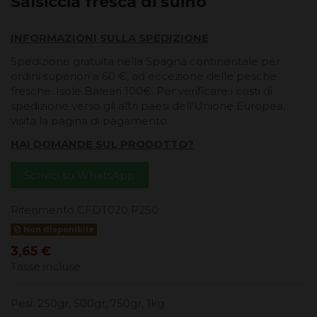
Salsiccia fresca di suino
INFORMAZIONI SULLA SPEDIZIONE
Spedizione gratuita nella Spagna continentale per
ordini superiori a 60 €, ad eccezione delle pesche
fresche. Isole Baleari 100€. Per verificare i costi di
spedizione verso gli altri paesi dell'Unione Europea,
visita la pagina di pagamento.
HAI DOMANDE SUL PRODOTTO?
Scrivici su WhatsApp
Riferimento
CFDT020 P250
Non disponibile
3,65 €
Tasse incluse
Pesi: 250gr, 500gr, 750gr, 1kg