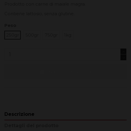
Prodotto con carne di maiale magra.
Contiene lattosio, senza glutine.
Peso
250gr
500gr
750gr
1kg
Aggiungi al carrello
Descrizione
Dettagli del prodotto