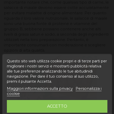
importante notare che, come qualsiasi tipo di carne, le
salsicce di maiale devono essere cotte accuratamente
per evitare malattie di origine alimentare. Per quanto
riguarda il loro valore nutrizionale, le salsicce di maiale
sono una buona fonte di proteine e vitamine del
gruppo B, sebbene possano contenere anche alti
livelli di grassi saturi e sodio, a seconda degli ingredienti
utilizzati nella loro preparazione. Pertanto, è
importante consumarli con moderazione e scegliere
opzioni di alta qualità.
Questo sito web utilizza cookie propri e di terze parti per
migliorare i nostri servizi e mostrarti pubblicità relativa
alle tue preferenze analizzando le tue abitudinidi
navigazione. Per dare il tuo consenso al suo utilizzo,
premi il pulsante Accetta.
Maggiori informazioni sulla privacy
Personalizza i
cookie
ACCETTO