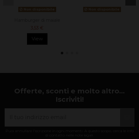
Non disponibile
Non disponibile
Hamburger di maiale
3,53 €
View
Offerte, sconti e molto altro...
Iscriviti!
Puoi annullare l'iscrizione in ogni momenti. A questo scopo, cerca le info
di contatto nelle note legali.