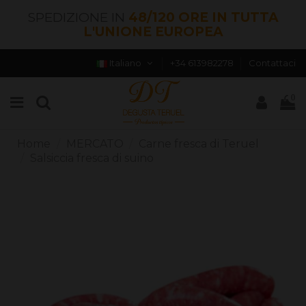
SPEDIZIONE IN
48/120 ORE IN TUTTA
L'UNIONE EUROPEA
Italiano
+34 613982278
Contattaci
0
Home
MERCATO
Carne fresca di Teruel
Salsiccia fresca di suino