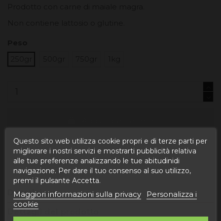
Prodotto con carne di maiale magra.
Non contiene lattosio o glutine.
Peso
250gr
500gr
750gr
1kg
Aggiungi al carrello
Questo sito web utilizza cookie propri e di terze parti per
migliorare i nostri servizi e mostrarti pubblicità relativa
alle tue preferenze analizzando le tue abitudinidi
navigazione. Per dare il tuo consenso al suo utilizzo,
premi il pulsante Accetta.
Descrizione
Maggiori informazioni sulla privacy
Personalizza i
cookie
Dettagli del prodotto