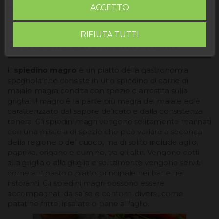
ACCETTO
Recensioni
RIFIUTA TUTTI
COSA SONO GLI SPIEDINI MAGRI?
Il
spiedino magro
è un piatto della gastronomia
spagnola che consiste in uno spiedino di carne di
maiale magra condita con spezie e arrostita sulla
griglia. Il magro è la parte più magra del maiale ed è
caratterizzato dal sapore delicato e dalla consistenza
tenera. Gli spiedini magri vengono solitamente marinati
con una miscela di spezie che può variare a seconda
della regione o del cuoco, ma di solito include aglio,
paprika, origano e cumino, tra gli altri. Vengono cotti
alla griglia o alla griglia e solitamente vengono serviti
come antipasto o piatto principale nei bar e nei
ristoranti. Gli spiedini magri possono essere
accompagnati da salse e contorni diversi, come
patatine fritte, insalate o pane all'aglio.