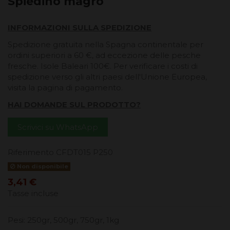
Spiedino magro
INFORMAZIONI SULLA SPEDIZIONE
Spedizione gratuita nella Spagna continentale per
ordini superiori a 60 €, ad eccezione delle pesche
fresche. Isole Baleari 100€. Per verificare i costi di
spedizione verso gli altri paesi dell'Unione Europea,
visita la pagina di pagamento.
HAI DOMANDE SUL PRODOTTO?
Scrivici su WhatsApp
Riferimento
CFDT015 P250
Non disponibile
3,41 €
Tasse incluse
Pesi: 250gr, 500gr, 750gr, 1kg