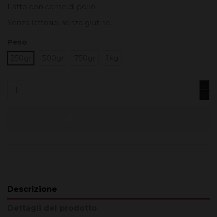
Fatto con carne di pollo
Senza lattosio, senza glutine.
Peso
250gr
500gr
750gr
1kg
Aggiungi al carrello
Descrizione
Dettagli del prodotto