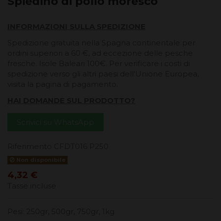
Spiedino di pollo moresco
INFORMAZIONI SULLA SPEDIZIONE
Spedizione gratuita nella Spagna continentale per
ordini superiori a 60 €, ad eccezione delle pesche
fresche. Isole Baleari 100€. Per verificare i costi di
spedizione verso gli altri paesi dell'Unione Europea,
visita la pagina di pagamento.
HAI DOMANDE SUL PRODOTTO?
Scrivici su WhatsApp
Riferimento
CFDT016 P250
Non disponibile
4,32 €
Tasse incluse
Pesi: 250gr, 500gr, 750gr, 1kg