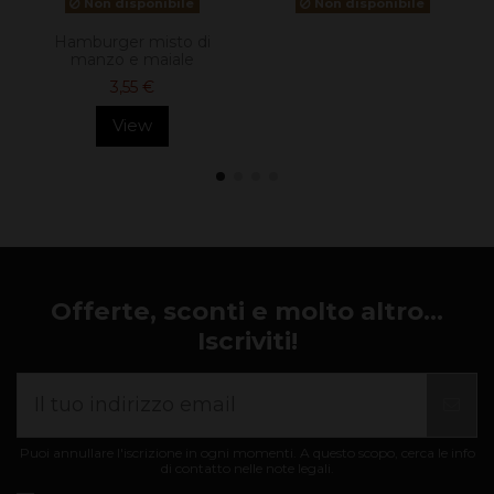
Non disponibile
Non disponibile
Hamburger misto di
manzo e maiale
3,55 €
View
Offerte, sconti e molto altro...
Iscriviti!
Puoi annullare l'iscrizione in ogni momenti. A questo scopo, cerca le info
di contatto nelle note legali.