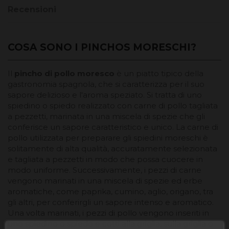
Recensioni
COSA SONO I PINCHOS MORESCHI?
Il
pincho di pollo moresco
è un piatto tipico della
gastronomia spagnola, che si caratterizza per il suo
sapore delizioso e l'aroma speziato. Si tratta di uno
spiedino o spiedo realizzato con carne di pollo tagliata
a pezzetti, marinata in una miscela di spezie che gli
conferisce un sapore caratteristico e unico. La carne di
pollo utilizzata per preparare gli spiedini moreschi è
solitamente di alta qualità, accuratamente selezionata
e tagliata a pezzetti in modo che possa cuocere in
modo uniforme. Successivamente, i pezzi di carne
vengono marinati in una miscela di spezie ed erbe
aromatiche, come paprika, cumino, aglio, origano, tra
gli altri, per conferirgli un sapore intenso e aromatico.
Una volta marinati, i pezzi di pollo vengono inseriti in
uno spiedino o spiedo e cotti alla griglia, sulla griglia o