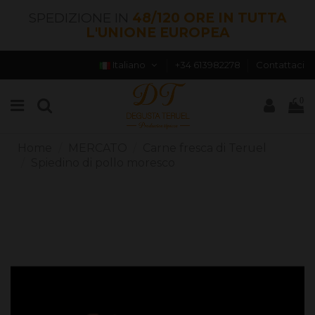
SPEDIZIONE IN
48/120 ORE IN TUTTA
L'UNIONE EUROPEA
Italiano
+34 613982278
Contattaci
0
Home
MERCATO
Carne fresca di Teruel
Spiedino di pollo moresco