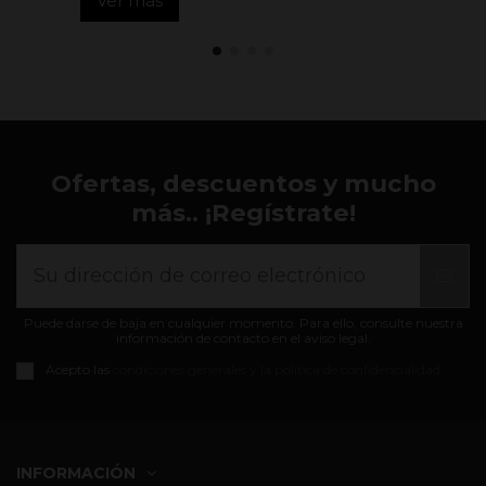
Ver más
Ofertas, descuentos y mucho
más.. ¡Regístrate!
Puede darse de baja en cualquier momento. Para ello, consulte nuestra
información de contacto en el aviso legal.
Acepto las
condiciones generales y la política de confidencialidad
INFORMACIÓN