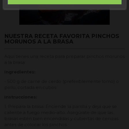
NUESTRA RECETA FAVORITA PINCHOS
MORUNOS A LA BRASA
Aquí tienes una receta para preparar pinchos morunos
a la brasa:
Ingredientes:
- 500 g de carne de cerdo (preferiblemente lomo) o
pollo, cortada en cubos
Instrucciones:
1. Prepara la brasa: Enciende la parrilla y deja que se
caliente a fuego medio-alto. Asegúrate de que las
brasas estén bien encendidas y cubiertas de cenizas
antes de colocar los pinchos.