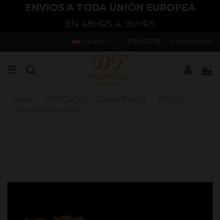
ENVIOS A TODA UNIÓN EUROPEA
EN 48HRS A 96HRS
Español
613982278
Contáctenos
0
Inicio
MERCADO
Carne fresca
Pincho
moruno de pollo