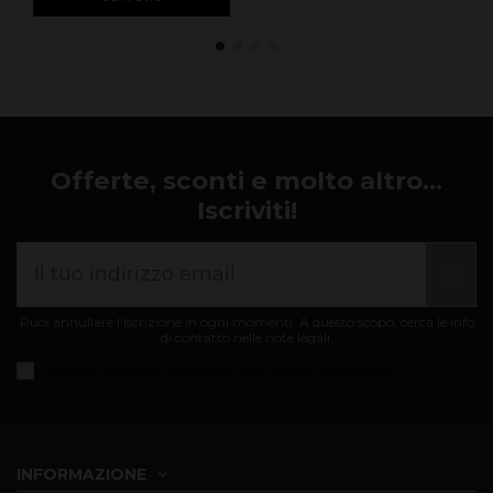
Offerte, sconti e molto altro...
Iscriviti!
Puoi annullare l'iscrizione in ogni momenti. A questo scopo, cerca le info
di contatto nelle note legali.
Accetto i
condizioni generali e informativa sulla privacy
INFORMAZIONE