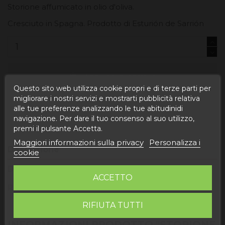
Storione affumicato in olio d'oliva.
Cresciuto in Spagna. Prodotto di Esturión de Sarrión
Aggiungi al carrello
Questo sito web utilizza cookie propri e di terze parti per
migliorare i nostri servizi e mostrarti pubblicità relativa
alle tue preferenze analizzando le tue abitudinidi
navigazione. Per dare il tuo consenso al suo utilizzo,
premi il pulsante Accetta.
Maggiori informazioni sulla privacy
Personalizza i
Descrizione
cookie
Dettagli del prodotto
ACCETTO
Recensioni
RIFIUTA TUTTI
INFORMAZIONI PRODOTTO "STORIONE