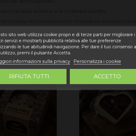
 essendo semistagionato.
senta la tipica acidità e una moderata sapidità.
ica/cremosa, né eccessivamente morbida né eccessivament
to sito web utilizza cookie propri e di terze parti per migliorare i
ri servizi e mostrarti pubblicità relativa alle tue preferenze
izzando le tue abitudinidi navigazione. Per dare il tuo consenso a
utilizzo, premi il pulsante Accetta.
giori informazioni sulla privacy
Personalizza i cookie
RIFIUTA TUTTI
ACCETTO