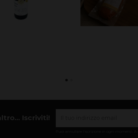
ro... Iscriviti!
Puoi annullare l'iscrizione in ogni momenti. A q