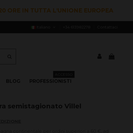
20 ORE IN TUTTA L'UNIONE EUROPEA
Italiano
+34 613982278
Contattaci
ACCESSO
BLOG
PROFESSIONISTI
a semistagionato Villel
EDIZIONE
pagna continentale per ordini superiori a 60 €, ad