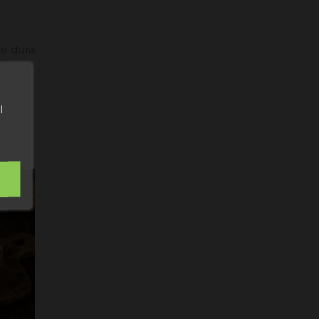
e dura.
l