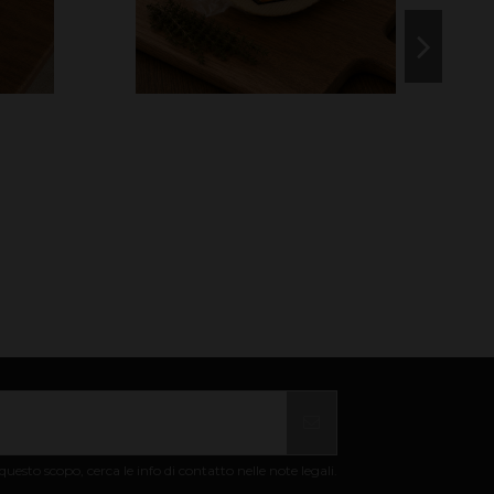
uesto scopo, cerca le info di contatto nelle note legali.