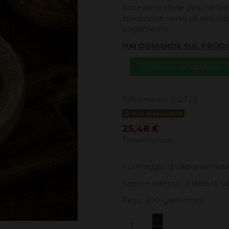
eccezione delle pesche fresc
spedizione verso gli altri pa
pagamento.
HAI DOMANDE SUL PROD
Scrivici su WhatsApp
Riferimento
QDT28
Non disponibile
25,48 €
Tasse incluse
Formaggio di capra semistag
Sapore intenso di latte di c
Peso: 800 grammi ca.
Aggiungi 