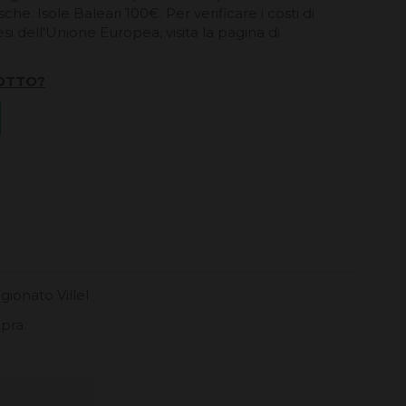
he. Isole Baleari 100€. Per verificare i costi di
esi dell'Unione Europea, visita la pagina di
OTTO?
ionato Villel
apra.
al carrello