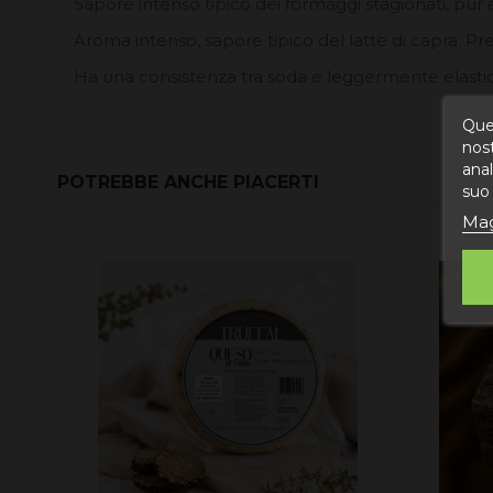
Sapore intenso tipico dei formaggi stagionati, pur
Aroma intenso, sapore tipico del latte di capra. Pre
Ha una consistenza tra soda e leggermente elast
Ques
nost
anal
POTREBBE ANCHE PIACERTI
suo 
Mag