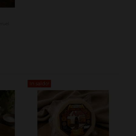
eruel
In saldo!