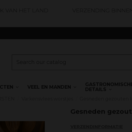
JK VAN HET LAND
VERZENDING BINNE
GASTRONOMISCH
UCTEN
VEEL EN MANDEN
DETAILS
RSTEN
Varkensvlees worstjes
Gesneden gezouten 
Gesneden gezout
VERZENDINFORMATIE