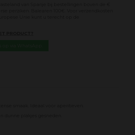
vasteland van Spanje bij bestellingen boven de €
erse perziken. Balearen 100€. Voor verzendkosten
uropese Unie kunt u terecht op de
HET PRODUCT?
 op via WhatsApp.
ense smaak. Ideaal voor aperitieven.
in dunne plakjes gesneden.