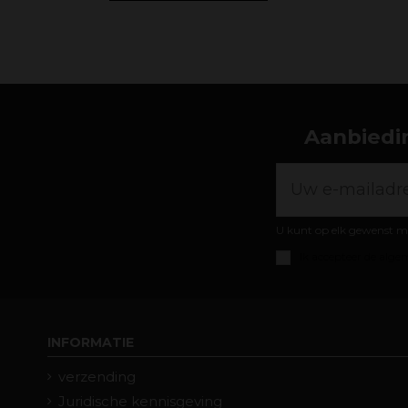
Aanbiedin
U kunt op elk gewenst m
Ik accepteer de
algem
INFORMATIE
verzending
Juridische kennisgeving