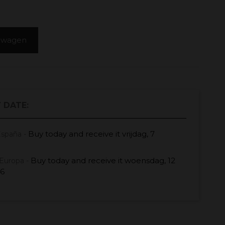
elwagen
 DATE:
Buy today
and receive it
vrijdag, 7
España -
Buy today
and receive it
woensdag, 12
Europa -
26