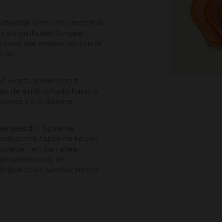
atuurlijk omhulsel, meestal
es als omhulsel fungeert.
roces, dat enkele weken of
n de
che worst, donkerrood
van de embuchado lomo is
akjes als in dikkere
ardeerd in Spaanse
sandwiches, tapas en koude
esneden en kan alleen
rcuteriebord, of
ingen zoals sandwiches of