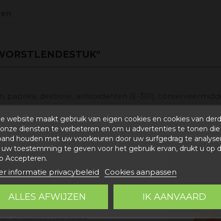
gen
WORSTLENDESTUK"
en, paprika, dextrose, antioxidanten (E-301), conserveermid
e website maakt gebruik van eigen cookies en cookies van der
maken te genieten
onze diensten te verbeteren en om u advertenties te tonen die
band houden met uw voorkeuren door uw surfgedrag te analyse
uw toestemming te geven voor het gebruik ervan, drukt u op 
p Accepteren.
r informatie privacybeleid
Cookies aanpassen
traditioneel wordt gemaakt
ALLES AFWIJZEN
IK AANVAARD
lees, meestal uit de
een mengsel van zout en
t de smaken in het vlees