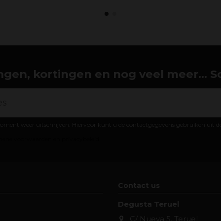
gen, kortingen en nog veel meer... Schr
oment weer uitschrijven. Hiervoor kunt u de contactgegevens gebruiken uit 
ene voorwaarden en privacybeleid
Contact us
Degusta Teruel
C/ Nueva 5, Teruel