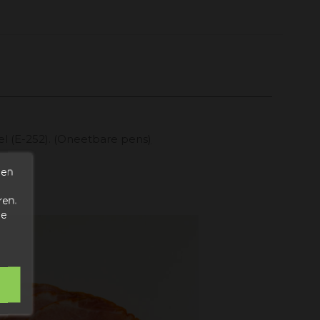
del (E-252). (Oneetbare pens
)
den
ren.
de