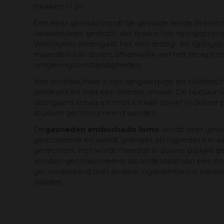
trekken.</ p>
Een keer gekruid wordt de gevulde lende in een n
varkensvlees, gestopt, dat tijdens het rijpingsproc
Vervolgens ondergaat het een droog- en rijpingsp
maanden kan duren, afhankelijk van het recept e
omgevingsomstandigheden.
Het eindresultaat is een langwerpige en cilindris
gekleurd en met een intense smaak. De textuur 
doorgaans stevig en mals en kan zowel in dunne pl
stukken geconsumeerd worden.
De
gesneden embuchado lomo
wordt zeer gewa
gastronomie en wordt gebruikt als ingrediënt in 
gerechten. Het wordt meestal in dunne plakjes g
worden geconsumeerd, als onderdeel van een cha
gecombineerd met andere ingrediënten in bereid
salades.