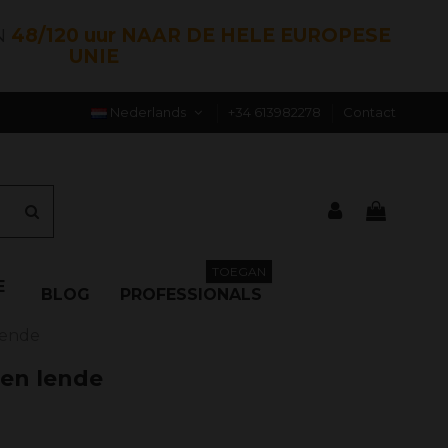
N
48/120 uur NAAR DE HELE EUROPESE
UNIE
Nederlands
+34 613982278
Contact
TOEGAN
E
BLOG
PROFESSIONALS
lende
en lende