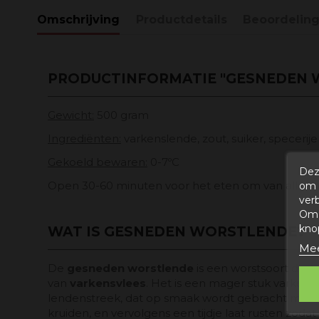
Omschrijving
Productdetails
Beoordelin
PRODUCTINFORMATIE "GESNEDEN 
Gewicht:
500 gram
Ingrediënten:
varkenslende, zout, suiker, specerij
Gekoeld bewaren:
0-7ºC
Dez
Open 30-60 minuten voor het eten om van alle s
om 
ver
Om 
kno
WAT IS GESNEDEN WORSTLENDE?
Mee
De
gesneden worstlende
is een worstsoort die 
van
varkensvlees
. Het is een mager stuk varkensv
lendenstreek, dat op smaak wordt gebracht met 
kruiden, en vervolgens een tijdje laat rusten zoda