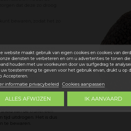
e zorgen dat deze zo droog
 kunt bewaren, zodat het zo
 te bewaren is door ze in
e website maakt gebruik van eigen cookies en cookies van der
kelen en ze in een
onze diensten te verbeteren en om u advertenties te tonen die
en. Het papier moet
band houden met uw voorkeuren door uw surfgedrag te analyse
dat vocht de schimmel
uw toestemming te geven voor het gebruik ervan, drukt u op 
 tot wel een week
p Accepteren.
en te consumeren.
r informatie privacybeleid
Cookies aanpassen
ALLES AFWIJZEN
IK AANVAARD
an de truffel, de rijst op
rijst en zorg ervoor dat
sheid van de truffel een
tijd uitdrogen. Het is dus
n te bewaren.