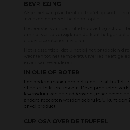
BEVRIEZING
Als je niet van plan bent de truffel op korte term
invriezen de meest haalbare optie.
Het eerste is om de truffel voorzichtig schoon
om het vuil te verwijderen. Je kunt het geheel o
diepvriescontainer invriezen.
Het is essentieel dat u het bij het ontdooien dir
wachten tot het temperatuurverlies heeft gele
ervan kan veranderen.
IN OLIE OF BOTER
Een andere manier om het meeste uit truffel te hal
of boter te laten trekken. Deze producten verle
levensduur van de paddenstoel, maar geven oo
andere recepten worden gebruikt. U kunt een 
enkel product.
CURIOSA OVER DE TRUFFEL