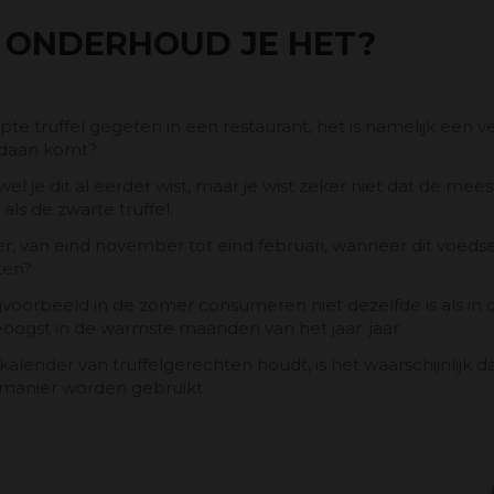
E ONDERHOUD JE HET?
aspte truffel gegeten in een restaurant, het is namelijk ee
andaan komt?
l je dit al eerder wist, maar je wist zeker niet dat de meest
s de zwarte truffel.
nter, van eind november tot eind februari, wanneer dit voeds
ten?
jvoorbeeld in de zomer consumeren niet dezelfde is als in de
eoogst in de warmste maanden van het jaar. jaar. .
alender van truffelgerechten houdt, is het waarschijnlijk da
 manier worden gebruikt.