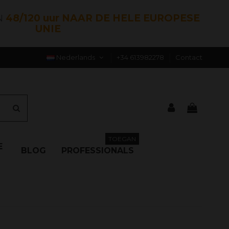
N
48/120 uur NAAR DE HELE EUROPESE
UNIE
Nederlands
+34 613982278
Contact
TOEGAN
E
BLOG
PROFESSIONALS