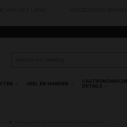
JK VAN HET LAND
VERZENDING BINNE
GASTRONOMISCH
UCTEN
VEEL EN MANDEN
DETAILS
ews
Doop gegevens, Details communies, Huwelijksgegevens