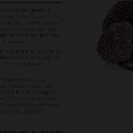
hoort tot het geslacht
paalde bomen, zoals eiken,
elatie die bekend staat als
s de schimmel elkaar ten
n de truffel en de truffel
p te nemen.
fel is geplant" en hoewel dit
enstoel zelf niet is geplant,
en als er bepaalde
ke bodems en in zeer
eer koude winters), wat
endste komen uit regio's
 truffel, Tuber magnatum),
r melanosporum) en sommige
elds toonaangevende