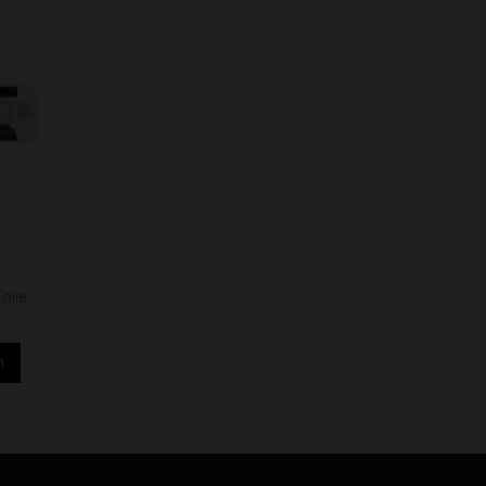
 olie
n