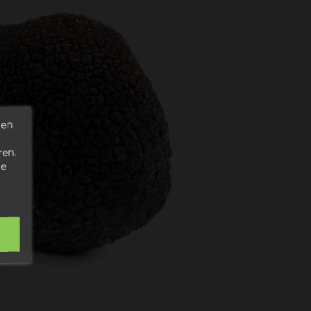
den
ren.
de