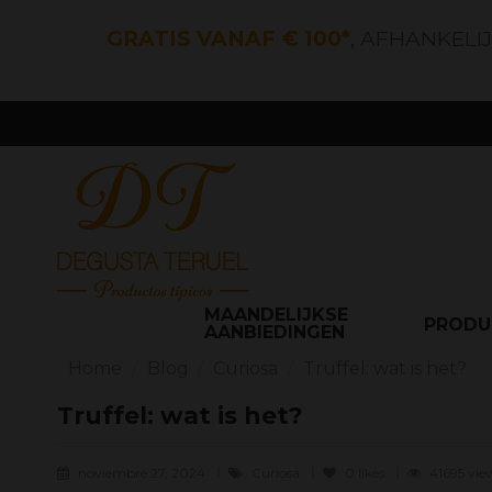
GRATIS VANAF € 100*
, AFHANKELI
MAANDELIJKSE
PROD
AANBIEDINGEN
Home
Blog
Curiosa
Truffel: wat is het?
Truffel: wat is het?
noviembre 27, 2024
Curiosa
0
likes
41695 vi