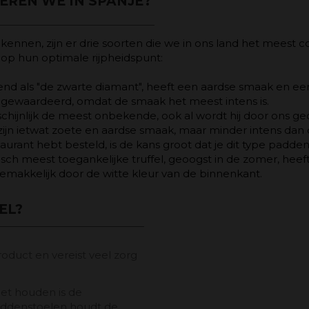
REN WE IN SPANJE?
 kennen, zijn er drie soorten die we in ons land het meest
 op hun optimale rijpheidspunt:
d als "de zwarte diamant", heeft een aardse smaak en ee
 gewaardeerd, omdat de smaak het meest intens is.
chijnlijk de meest onbekende, ook al wordt hij door ons gec
n ietwat zoete en aardse smaak, maar minder intens dan de
aurant hebt besteld, is de kans groot dat je dit type padde
h meest toegankelijke truffel, geoogst in de zomer, heeft
emakkelijk door de witte kleur van de binnenkant.
EL?
roduct en vereist veel zorg
et houden is de
 paddenstoelen houdt de