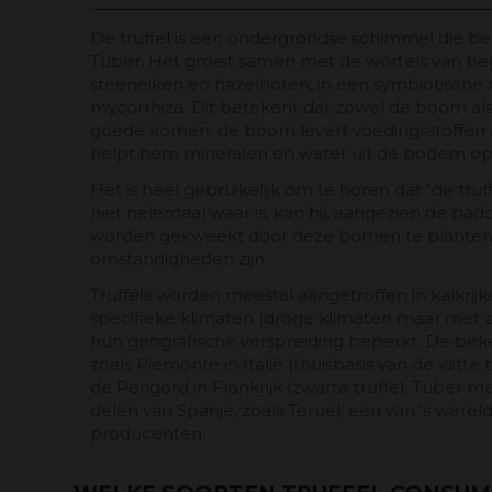
De truffel is een ondergrondse schimmel die be
Tuber. Het groeit samen met de wortels van be
steeneiken en hazelnoten, in een symbiotische r
mycorrhiza. Dit betekent dat zowel de boom al
goede komen: de boom levert voedingsstoffen aa
helpt hem mineralen en water uit de bodem o
Het is heel gebruikelijk om te horen dat "de truf
niet helemaal waar is, kan hij, aangezien de padd
worden gekweekt door deze bomen te planten 
omstandigheden zijn.
Truffels worden meestal aangetroffen in kalkrij
specifieke klimaten (droge klimaten maar met z
hun geografische verspreiding beperkt. De bek
zoals Piemonte in Italië (thuisbasis van de witte
de Perigord in Frankrijk (zwarte truffel, Tube
delen van Spanje, zoals Teruel, een van 's wer
producenten.