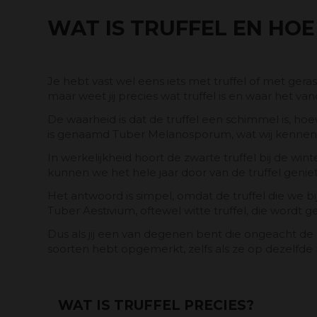
WAT IS TRUFFEL EN HO
Je hebt vast wel eens iets met truffel of met ger
maar weet jij precies wat truffel is en waar het v
De waarheid is dat de truffel een schimmel is, hoewe
is genaamd Tuber Melanosporum, wat wij kennen al
In werkelijkheid hoort de zwarte truffel bij de wi
kunnen we het hele jaar door van de truffel genie
Het antwoord is simpel, omdat de truffel die we bi
Tuber Aestivium, oftewel witte truffel, die wordt g
Dus als jij een van degenen bent die ongeacht de k
soorten hebt opgemerkt, zelfs als ze op dezelfde
WAT IS TRUFFEL PRECIES?