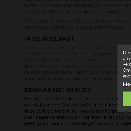
truffel vocht vast, dus het ideaal is om ervoor t
mogelijk is terwijl we hem niet consumeren.
We gaan je leren hoe je het op de juiste manier
lang mogelijk in zijn volle capaciteit meegaat:
IN DE KOELKAST
De meest gebruikelijke manier om verse truffels
Dez
absorberend papier (zoals keukenpapier) te wik
om 
luchtdichte verpakking in de koelkast te bewar
ver
dagelijks worden vervangen om te voorkomen 
Om 
beschadigt. Met deze methode kunnen truffels
kno
meegaan, al raden wij aan om ze binnen 7 dag
Mee
BEWAAR HET IN RIJST
Met deze methode kun je, naast het conserveren v
smaak brengen. Doe de truffel in een kom droge 
deze volledig bedekt is. Hoewel het helpt de ver
paar dagen te behouden, kan het na verloop van 
geen goed idee om hem langer dan 4 of 5 dage