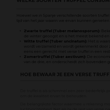
WELKE SOORTEN TRUFFEL CONSUME
Hoewel we in Spanje verschillende soorten truffel
tijd van het jaar waarin we ervan kunnen genieten
Zwarte truffel (Tuber melanosporum):
Beken
de winter geoogst en is het meest bekend en
Witte truffel (Tuber uncinatum):
Het is waars
wordt verzameld en wordt gekenmerkt door zij
eens een gerecht met verse truffel in een rest
Zomertruffel (Tuber aestivum):
De economisc
van de drie, en onderscheidt zich bovendien g
HOE BEWAAR JE EEN VERSE TRUFF
De truffel is als schimmel een zeer bederfelijk p
om de kwaliteit ervan te behouden.
De belangrijkste factor waarmee u rekening mo
luchtvochtigheid. Net als bij de rest van verse