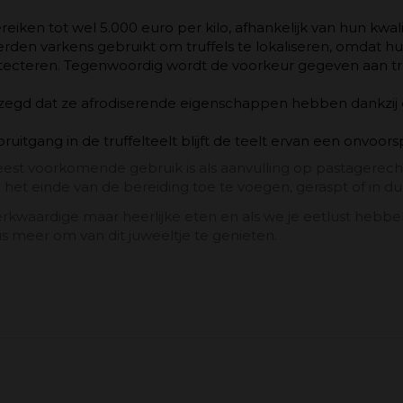
reiken tot wel 5.000 euro per kilo, afhankelijk van hun kwali
erden varkens gebruikt om truffels te lokaliseren, omdat h
ecteren. Tegenwoordig wordt de voorkeur gegeven aan truff
gezegd dat ze afrodiserende eigenschappen hebben dankzij
uitgang in de truffelteelt blijft de teelt ervan een onvoor
t meest voorkomende gebruik is als aanvulling op pastagerech
het einde van de bereiding toe te voegen, geraspt of in du
kwaardige maar heerlijke eten en als we je eetlust hebbe
s meer om van dit juweeltje te genieten.