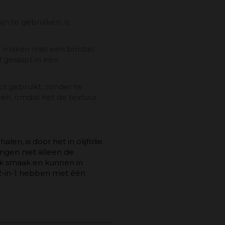
ijn te gebruiken, is
 te maken met een borstel
f geraspt in een
ect gebruikt, zonder te
den, omdat het de textuur
en, is door het in olijfolie
ngen niet alleen de
k smaak en kunnen in
2-in-1 hebben met één