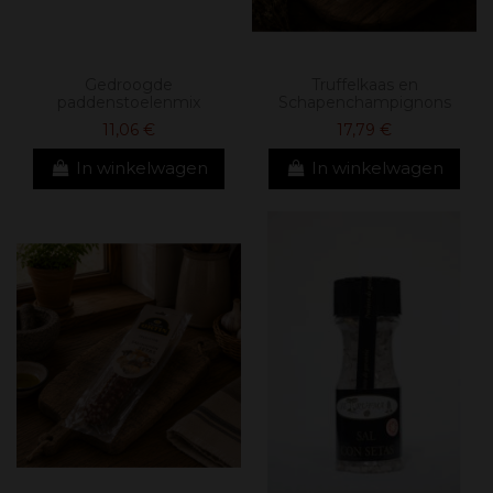
Gedroogde
Truffelkaas en
paddenstoelenmix
Schapenchampignons
11,06 €
17,79 €
In winkelwagen
In winkelwagen