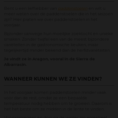
Bent u een liefhebber van
paddenstoelen
en wilt u
meer weten over de paddenstoelen die in het seizoen
zijn? Hier praten we over paddenstoelen in het
voorjaar.
Bijzonder vanwege hun moeilijke zoektocht en unieke
smaken. Zonder twijfel een van de meest bijzondere
variëteiten in de gastronomische keuken, maar
tegelijkertijd minder bekend dan de herfstvariëteiten.
Je vindt ze in Aragon, vooral in de Sierra de
Albarracín.
WANNEER KUNNEN WE ZE VINDEN?
In het voorjaar komen paddenstoelen minder vaak
voor dan de rest, omdat ze een bepaalde
temperatuur nodig hebben om te groeien. Daarom is
het het beste om ze midden in de lente te vinden.
Voorjaarsregens en dooi na de winter zijn essentieel