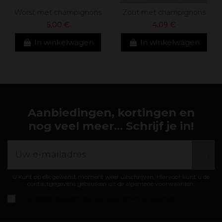
Worst met champignons
Zout met champignons
5,00 €
4,09 €
In winkelwagen
In winkelwagen
Aanbiedingen, kortingen en
nog veel meer... Schrijf je in!
U kunt op elk gewenst moment weer uitschrijven. Hiervoor kunt u de
contactgegevens gebruiken uit de algemene voorwaarden.
Ik accepteer de
algemene voorwaarden en privacybeleid