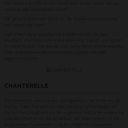
De hoed is lichtbruin en heeft een bolle vorm, die na
verloop van tijd platter wordt.
De geur is bitter en sterk en de smaak is intens maar
niet onaangenaam.
Het is een zeer voedzame paddenstoel, rijk aan
eiwitten, vitaminen en mineralen. Het bevat weinig vet
en veel vezels. Het bevat ook bioactieve bestanddelen
met antioxiderende en ontstekingsremmende
eigenschappen.
CHANTERELLE
Cantharellen verschijnen doorgaans in de lente en de
herfst, maar het seizoen kan variëren afhankelijk van
de luchtvochtigheid en de regenval. Het is te vinden bij
naaldbomen en in de schaduw van steeneiken. In de
Aragonese Pyreneeën is hij te vinden in volwassen