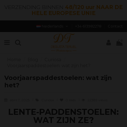
VERZENDING BINNEN
48/120 uur NAAR DE
HELE EUROPESE UNIE
Nederlands
+34 613982278
Contact
0
Home
Blog
Curiosa
Voorjaarspaddestoelen: wat zijn het?
Voorjaarspaddestoelen: wat zijn
het?
abril 7, 2025
Curiosa
0
likes
22389 views
LENTE-PADDENSTOELEN:
WAT ZIJN ZE?