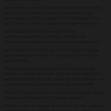
De morielje is te vinden van eind maart tot eind mei.
De soort is te vinden in bossen, wetlands, langs
waterwegen of langs wegen. Een ideaal gebied om
deze plant te vinden is dus de Sierra de Albarracín.
Deze paddenstoel kent verschillende
verschijningsvormen. Sommige hebben wit
vruchtvlees, andere hebben een meer gelige kleur.
Ze hebben een witachtige, holle stengel, terwijl de
binnenkant een intensere kleur krijgt naarmate ze
rijper worden.
De smaak is delicaat, aards en licht rokerig en de
textuur is stevig maar mals. Dit is de reden dat het zo
gewaardeerd wordt in de gastronomische keuken; de
smaak wordt nog sterker als het gekookt wordt.
Om ze te bewaren, kunt u ze het beste op een droge,
donkere plek bewaren of ze laten drogen.
Ideaal om toe te voegen aan risotto's of, als u van een
uitzonderlijke smaak wilt genieten, kunt u het