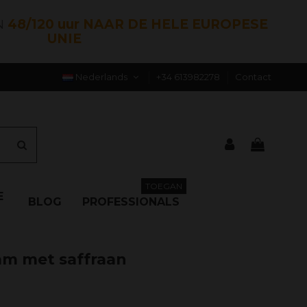
N
48/120 uur NAAR DE HELE EUROPESE
UNIE
Nederlands
+34 613982278
Contact
TOEGAN
E
BLOG
PROFESSIONALS
am met saffraan