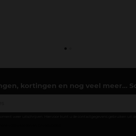
gen, kortingen en nog veel meer... Schr
oment weer uitschrijven. Hiervoor kunt u de contactgegevens gebruiken uit 
ene voorwaarden en privacybeleid