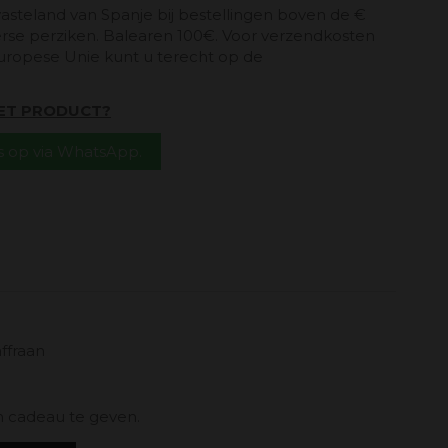
vasteland van Spanje bij bestellingen boven de €
erse perziken. Balearen 100€. Voor verzendkosten
uropese Unie kunt u terecht op de
HET PRODUCT?
 op via WhatsApp.
ffraan
 cadeau te geven.