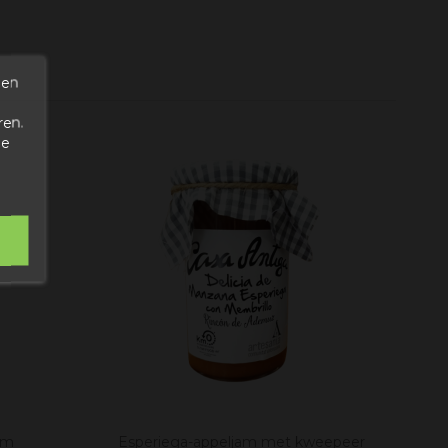
den
ren.
de
am
Esperiega-appeljam met kweepeer