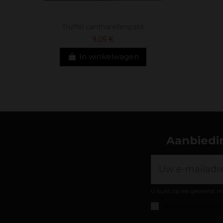
Truffel cantharellenpaté
9,05 €
In winkelwagen
Aanbiedin
U kunt op elk gewenst m
Ik accepteer de
algem