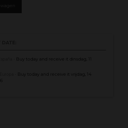
elwagen
 DATE:
Buy today
and receive it
dinsdag, 11
España -
Buy today
and receive it
vrijdag, 14
Europa -
26