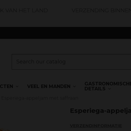
JK VAN HET LAND
VERZENDING BINNE
GASTRONOMISCH
UCTEN
VEEL EN MANDEN
DETAILS
Esperiega-appeljam met saffraan
Esperiega-appelj
VERZENDINFORMATIE