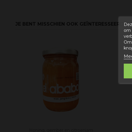
JE BENT MISSCHIEN OOK GEÏNTERESSEERD IN
Dez
om 
ver
Om 
kno
Mee
Honing, gember en citroenjam