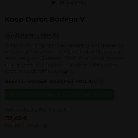
Play videos
Koop Duroc Bodega V
VERZENDINFORMATIE
Gratis verzending naar het vasteland van Spanje bij
bestellingen boven de € 60, met uitzondering van
verse perziken. Balearen 100€. Voor verzendkosten
naar andere landen in de Europese Unie kunt u
terecht op de afrekenpagina.
HEEFT U VRAGEN OVER HET PRODUCT?
Neem contact met ons op via WhatsApp.
Referentie
JSDT01 P85 DN
112,45 €
Inclusief belasting