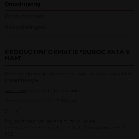
Omschrijving
Productdetails
Beoordelingen
PRODUCTINFORMATIE "DUROC PATA V
HAM"
Drogen
: Natuurlijk gedroogde ham op meer dan 1300
meter hoogte
Genezing
: Meer dan 16 maanden
Geschat gewicht
: 6,5/7,5/8,5 kg
Snit
: V
Ingrediënten
: Varkensham, zout , suiker,
conserveermiddelen (E-250, E-252) en antioxidant (E-
301).