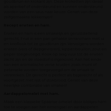
goudbruin en krokant zijn. Deze kroketten zijn ideaal
als aperitief of ondersteund en kunnen ondersteund
worden van een saus naar keuze. Geniet van deze
zelfgemaakte lekkernijen!
Recept erwten en ham.
Erwten en ham is een smakelijk en geruststellend
gerecht. Fruit in een pan gehakte serranoham met ui
en knoflook tot ze goudbruin zijn. Vervolgens worden
erwten (vers of diepgevroren), kippenbouillon, zout en
peper toegevoegd. Kook op laag vuur tot de erwten
zacht zijn en de vloeistof is ingekookt. Aan het einde
kan een aromatische verse kruiden zoals munt of
peterselie worden toegevoegd om de smaak te
versterken. Dit gerecht is perfect als bijgerecht of als
voortgezet met rijst of stokbrood. Geniet van deze
heerlijke combinatie van smaken!
Aardappelomelet met ham.
Maak een klassieke Spaanse omelet door blokjes ham
toe te voegen aan het eimengsel en aardappelen