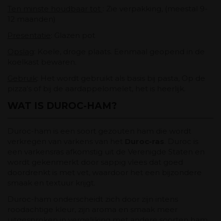
Ten minste houdbaar tot
: Zie verpakking, (meestal 9-
12 maanden)
Presentatie
: Glazen pot
Opslag
: Koele, droge plaats. Eenmaal geopend in de
koelkast bewaren.
Gebruik
: Het wordt gebruikt als basis bij pasta, Op de
pizza's of bij de aardappelomelet, het is heerlijk.
WAT IS DUROC-HAM?
Duroc-ham is een soort gezouten ham die wordt
verkregen van varkens van het
Duroc-ras
. Duroc is
een varkensras afkomstig uit de Verenigde Staten en
wordt gekenmerkt door sappig vlees dat goed
doordrenkt is met vet, waardoor het een bijzondere
smaak en textuur krijgt.
Duroc-ham onderscheidt zich door zijn intens
roodachtige kleur, zijn aroma en smaak meer
uitgesproken in vergelijking met andere soorten ham.