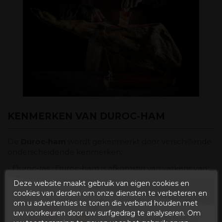
KENMERKEN VAN DUROC-HAM
De
Duroc-ham
wordt gekenmerkt door verschillende
onderscheidende kenmerken:
-
Duroc-ras
: Duroc-ham is afkomstig van varkens van
het Duroc-ras, die worden gekenmerkt door
Deze website maakt gebruik van eigen cookies en
specifieke genetica. Deze varkens komen
cookies van derden om onze diensten te verbeteren en
oorspronkelijk uit de Verenigde Staten en worden
om u advertenties te tonen die verband houden met
selectief gefokt voor vlees van hoge kwaliteit.
uw voorkeuren door uw surfgedrag te analyseren. Om
Van 1 februari
tot 15