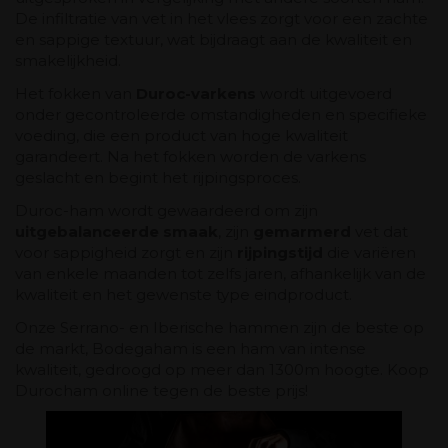
De infiltratie van vet in het vlees zorgt voor een zachte
en sappige textuur, wat bijdraagt ​​aan de kwaliteit en
smakelijkheid.
Het fokken van
Duroc-varkens
wordt uitgevoerd
onder gecontroleerde omstandigheden en specifieke
voeding, die een product van hoge kwaliteit
garandeert. Na het fokken worden de varkens
geslacht en begint het rijpingsproces.
Duroc-ham wordt gewaardeerd om zijn
uitgebalanceerde smaak
, zijn
gemarmerd
vet dat
voor sappigheid zorgt en zijn
rijpingstijd
die variëren
van enkele maanden tot zelfs jaren, afhankelijk van de
kwaliteit en het gewenste type eindproduct.
Onze Serrano- en Iberische hammen zijn de beste op
de markt, Bodegaham is een ham van intense
kwaliteit, gedroogd op meer dan 1300m hoogte. Koop
Durocham online tegen de beste prijs!