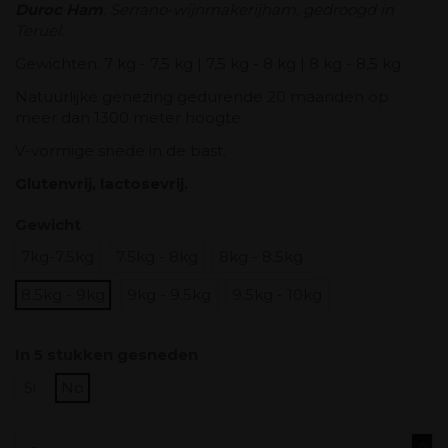
Duroc Ham
: Serrano-wijnmakerijham, gedroogd in
Teruel.
Gewichten: 7 kg - 7,5 kg | 7,5 kg - 8 kg | 8 kg - 8,5 kg
Natuurlijke genezing gedurende 20 maanden op
meer dan 1300 meter hoogte.
V-vormige snede in de bast.
Glutenvrij, lactosevrij.
Gewicht
7kg-7.5kg
7.5kg - 8kg
8kg - 8.5kg
8.5kg - 9kg
9kg - 9.5kg
9.5kg - 10kg
In 5 stukken gesneden
Si
No