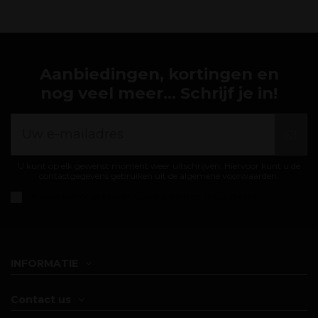
Aanbiedingen, kortingen en
nog veel meer... Schrijf je in!
U kunt op elk gewenst moment weer uitschrijven. Hiervoor kunt u de
contactgegevens gebruiken uit de algemene voorwaarden.
Ik accepteer de
algemene voorwaarden en privacybeleid
INFORMATIE
Contact us