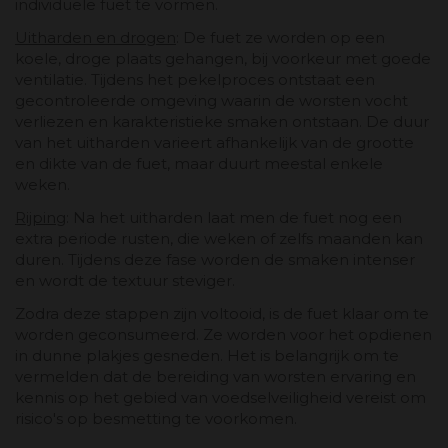
individuele fuet te vormen.
Uitharden en drogen
: De fuet ze worden op een
koele, droge plaats gehangen, bij voorkeur met goede
ventilatie. Tijdens het pekelproces ontstaat een
gecontroleerde omgeving waarin de worsten vocht
verliezen en karakteristieke smaken ontstaan. De duur
van het uitharden varieert afhankelijk van de grootte
en dikte van de fuet, maar duurt meestal enkele
weken.
Rijping
: Na het uitharden laat men de fuet nog een
extra periode rusten, die weken of zelfs maanden kan
duren. Tijdens deze fase worden de smaken intenser
en wordt de textuur steviger.
Zodra deze stappen zijn voltooid, is de fuet klaar om te
worden geconsumeerd. Ze worden voor het opdienen
in dunne plakjes gesneden. Het is belangrijk om te
vermelden dat de bereiding van worsten ervaring en
kennis op het gebied van voedselveiligheid vereist om
risico's op besmetting te voorkomen.