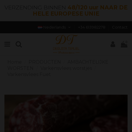
VERZENDING BINNEN
48/120 uur NAAR DE
HELE EUROPESE UNIE
Nederlands
+34 613982278
Contact
0
Home
PRODUCTEN
AMBACHTELIJKE
WORSTEN
Varkensvlees worstjes
Varkensvlees Fuet