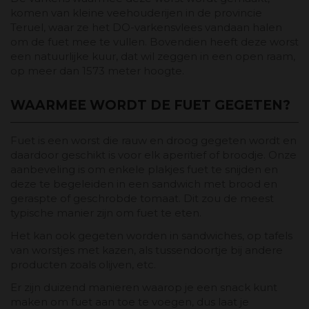
komen van kleine veehouderijen in de provincie
Teruel, waar ze het DO-varkensvlees vandaan halen
om de fuet mee te vullen. Bovendien heeft deze worst
een natuurlijke kuur, dat wil zeggen in een open raam,
op meer dan 1573 meter hoogte.
WAARMEE WORDT DE FUET GEGETEN?
Fuet is een worst die rauw en droog gegeten wordt en
daardoor geschikt is voor elk aperitief of broodje. Onze
aanbeveling is om enkele plakjes fuet te snijden en
deze te begeleiden in een sandwich met brood en
geraspte of geschrobde tomaat. Dit zou de meest
typische manier zijn om fuet te eten.
Het kan ook gegeten worden in sandwiches, op tafels
van worstjes met kazen, als tussendoortje bij andere
producten zoals olijven, etc.
Er zijn duizend manieren waarop je een snack kunt
maken om fuet aan toe te voegen, dus laat je