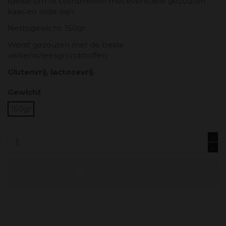
Ideaal om te combineren met eventuele gezouten
kaas en rode wijn.
Nettogewicht: 150gr
Worst gezouten met de beste
varkensvleesgrondstoffen.
Glutenvrij, lactosevrij.
Gewicht
150gr
In winkelwagen