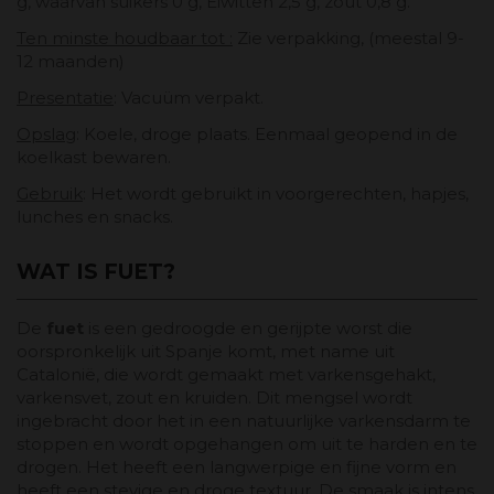
g, waarvan suikers 0 g, Eiwitten 2,5 g, zout 0,8 g.
Ten minste houdbaar tot :
Zie verpakking, (meestal 9-
12 maanden)
Presentatie
: Vacuüm verpakt.
Opslag
: Koele, droge plaats. Eenmaal geopend in de
koelkast bewaren.
Gebruik
: Het wordt gebruikt in voorgerechten, hapjes,
lunches en snacks.
WAT IS FUET?
De
fuet
is een gedroogde en gerijpte worst die
oorspronkelijk uit Spanje komt, met name uit
Catalonië, die wordt gemaakt met varkensgehakt,
varkensvet, zout en kruiden. Dit mengsel wordt
ingebracht door het in een natuurlijke varkensdarm te
stoppen en wordt opgehangen om uit te harden en te
drogen. Het heeft een langwerpige en fijne vorm en
heeft een stevige en droge textuur. De smaak is intens