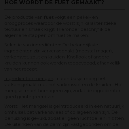
HOE WORDT DE FUET GEMAAKT?
De productie van
fuet
volgt een pekel- en
droogproces waardoor de worst zijn karakteristieke
textuur en smaak krijgt. Hieronder beschrijf ik de
algemene stappen om fuet te maken:
Selectie van ingrediënten
: De belangrijkste
ingrediënten zijn varkensgehakt (meestal mager),
varkensvet, zout en kruiden. Knoflook of andere
kruiden kunnen ook worden toegevoegd, afhankelijk
van het recept.
Ingrediënten mengen
: In een bakje meng het
varkensgehakt met het varkensvet en de kruiden. Het
mengsel moet homogeen zijn, zodat de ingrediënten
goed geïntegreerd zijn.
Worst
: Het mengsel is geïntroduceerd in een natuurlijk
omhulsel, dat varkensvlees of collageen kan zijn. De
behuizing is gevuld, zodat er geen luchtbellen in zitten.
De uiteinden van de darm zijn vastgebonden om de