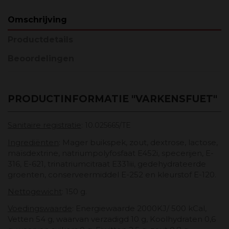
Omschrijving
Productdetails
Beoordelingen
PRODUCTINFORMATIE "VARKENSFUET"
Sanitaire registratie
:
10.025665/TE
Ingrediënten
: Mager buikspek, zout, dextrose, lactose,
maïsdextrine, natriumpolyfosfaat E452i, specerijen, E-
316, E-621, trinatriumcitraat E331iii, gedehydrateerde
groenten, conserveermiddel E-252 en kleurstof E-120.
Nettogewicht
: 150 g.
Voedingswaarde
: Energiewaarde 2000KJ/ 500 kCal,
Vetten 54 g, waarvan verzadigd 10 g, Koolhydraten 0,6