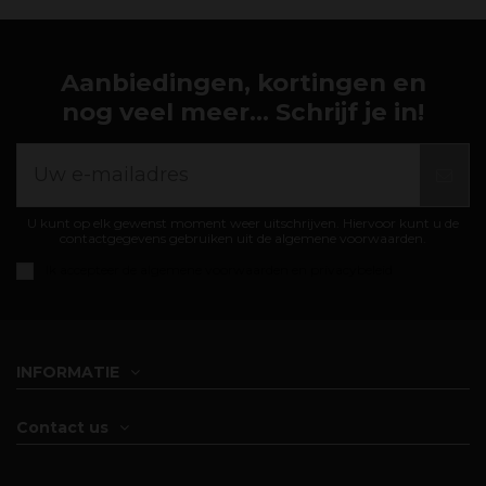
Aanbiedingen, kortingen en
nog veel meer... Schrijf je in!
U kunt op elk gewenst moment weer uitschrijven. Hiervoor kunt u de
contactgegevens gebruiken uit de algemene voorwaarden.
Ik accepteer de
algemene voorwaarden en privacybeleid
INFORMATIE
Contact us