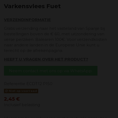
Varkensvlees Fuet
VERZENDINFORMATIE
Gratis verzending naar het vasteland van Spanje bij
bestellingen boven de € 60, met uitzondering van
verse perziken. Balearen 100€. Voor verzendkosten
naar andere landen in de Europese Unie kunt u
terecht op de afrekenpagina.
HEEFT U VRAGEN OVER HET PRODUCT?
Neem contact met ons op via WhatsApp.
Referentie
ECDT12 P150
Niet op voorraad
2,45 €
Inclusief belasting