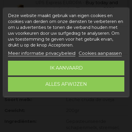
Buy today
and
UPS Express EUROPA -
receive it
dinsdag, 11 augustus, 2026
Deze website maakt gebruik van eigen cookies en
cookies van derden om onze diensten te verbeteren en
om u advertenties te tonen die verband houden met
uw voorkeuren door uw surfgedrag te analyseren. Om
uw toestemming te geven voor het gebruik ervan,
drukt u op de knop Accepteren.
Productdetails
Meer informatie privacybeleid
Cookies aanpassen
Beoordelingen
IK AANVAARD
Lactose:
Als het bevat:
ALLES AFWIJZEN
Gluten:
Het heeft niet
Soort melk:
Leche cruda de oveja
Gewicht:
200gr
Ingrediënten:
Gepasteuriseerde
schapenmelk, stremsel,