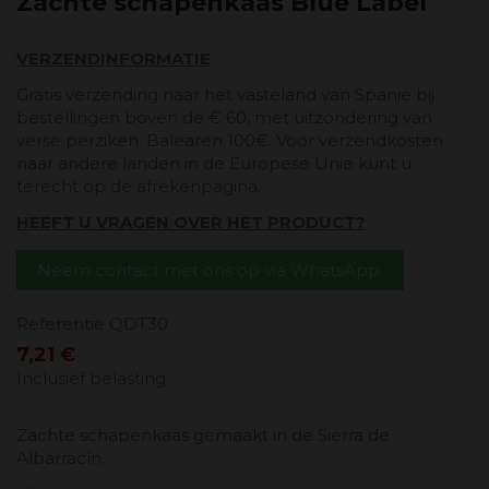
Zachte schapenkaas Blue Label
VERZENDINFORMATIE
Gratis verzending naar het vasteland van Spanje bij
bestellingen boven de € 60, met uitzondering van
verse perziken. Balearen 100€. Voor verzendkosten
naar andere landen in de Europese Unie kunt u
terecht op de afrekenpagina.
HEEFT U VRAGEN OVER HET PRODUCT?
Neem contact met ons op via WhatsApp.
Referentie
QDT30
7,21 €
Inclusief belasting
Zachte schapenkaas gemaakt in de Sierra de
Albarracín.