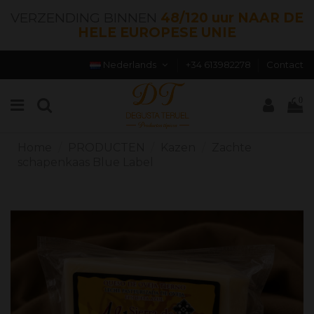
VERZENDING BINNEN
48/120 uur NAAR DE
HELE EUROPESE UNIE
Nederlands
+34 613982278
Contact
0
Home
PRODUCTEN
Kazen
Zachte
schapenkaas Blue Label